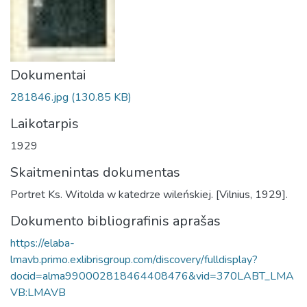
Dokumentai
281846.jpg
(130.85 KB)
Laikotarpis
1929
Skaitmenintas dokumentas
Portret Ks. Witolda w katedrze wileńskiej. [Vilnius, 1929].
Dokumento bibliografinis aprašas
https://elaba-
lmavb.primo.exlibrisgroup.com/discovery/fulldisplay?
docid=alma990002818464408476&vid=370LABT_LMA
VB:LMAVB