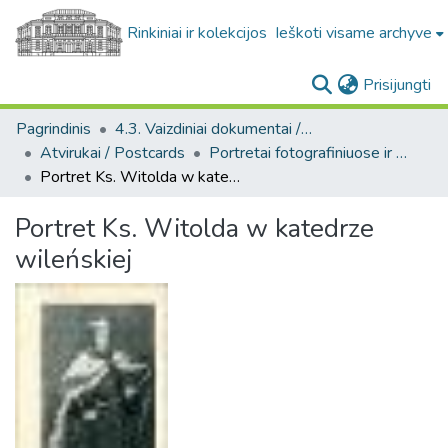
Rinkiniai ir kolekcijos
Ieškoti visame archyve
(c
Prisijungti
Pagrindinis
4.3. Vaizdiniai dokumentai / Visual documents
Atvirukai / Postcards
Portretai fotografiniuose ir meniniuose atvirukuose [1905-1996] / Portraits on photo and art postcards [1905-1996]
Portret Ks. Witolda w katedrze wileńskiej
Portret Ks. Witolda w katedrze
wileńskiej