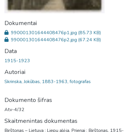
Dokumentai
990001301644408476p1.jpg
(85.73 KB)
990001301644408476p2.jpg
(67.24 KB)
Data
1915-1923
Autoriai
Skrinska, Jokūbas, 1883-1963, fotografas
Dokumento šifras
Atv-4/32
Skaitmenintas dokumentas
Birštonas – Lietuva : Liepų alėja, Prienai ; Birštonas, 1915-