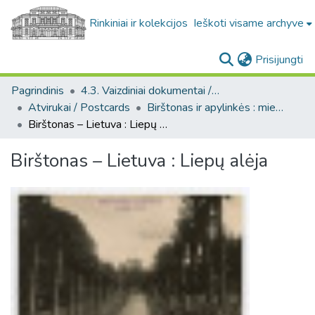
Rinkiniai ir kolekcijos
Ieškoti visame archyve
(c
Prisijungti
Pagrindinis
4.3. Vaizdiniai dokumentai / Visual documents
Atvirukai / Postcards
Birštonas ir apylinkės : miesto ir jo apylinkių fotografinių atvirukų rinkinys, [1906-1988]
Birštonas – Lietuva : Liepų alėja
Birštonas – Lietuva : Liepų alėja