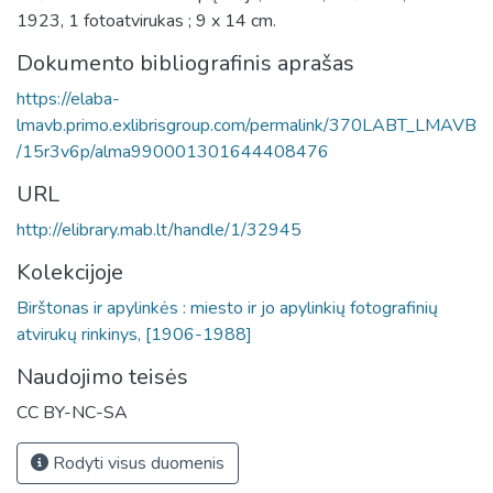
1923, 1 fotoatvirukas ; 9 x 14 cm.
Dokumento bibliografinis aprašas
https://elaba-
lmavb.primo.exlibrisgroup.com/permalink/370LABT_LMAVB
/15r3v6p/alma990001301644408476
URL
http://elibrary.mab.lt/handle/1/32945
Kolekcijoje
Birštonas ir apylinkės : miesto ir jo apylinkių fotografinių
atvirukų rinkinys, [1906-1988]
Naudojimo teisės
CC BY-NC-SA
Rodyti visus duomenis