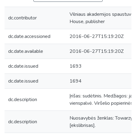
Vilniaus akademijos spaustuvė, 
dc.contributor
House, publisher
dc.date.accessioned
2016-06-27T15:19:20Z
dc.date.available
2016-06-27T15:19:20Z
dc.date.issued
1693
dc.date.issued
1694
Įrišas: sudėtinis. Medžiagos: jau
dc.description
vienspalvė. Viršelio popierinės
Nuosavybės ženklas: Towarzyst
dc.description
[ekslibrisas].