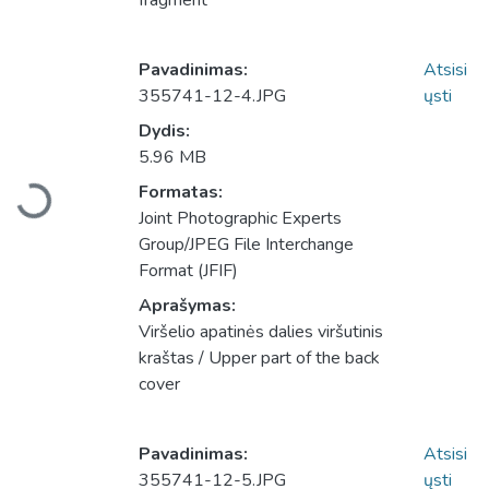
fragment
Pavadinimas:
Atsisi
355741-12-4.JPG
ųsti
Dydis:
5.96 MB
Formatas:
Įkeliama...
Joint Photographic Experts
Group/JPEG File Interchange
Format (JFIF)
Aprašymas:
Viršelio apatinės dalies viršutinis
kraštas / Upper part of the back
cover
Pavadinimas:
Atsisi
355741-12-5.JPG
ųsti