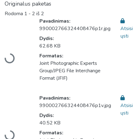
Originalus paketas
Rodoma
1 - 2 iš 2
Pavadinimas:
990002766324408476p1r.jpg
Atsisi
ųsti
Dydis:
62.68 KB
Įkeliama...
Formatas:
Joint Photographic Experts
Group/JPEG File Interchange
Format (JFIF)
Pavadinimas:
990002766324408476p1v.jpg
Atsisi
ųsti
Dydis:
40.52 KB
Įkeliama...
Formatas: