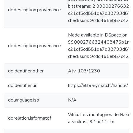
bitstreams: 2 9900027663244
dc.description.provenance
c21df5cd881da7d38793d87e
checksum: 9cdd465eb87c42
Made available in DSpace on 
990002766324408476p1r.jpg:
dc.description.provenance
c21df5cd881da7d38793d87e
checksum: 9cdd465eb87c42
dc.identifier.other
Atv-103/1230
dc.identifier.uri
https://elibrary.mab.lt/handle/
dc.language.iso
N/A
Vilna. Les montagnes de Bakisch
dc.relation.isformatof
atvirukas ; 9.1 x 14 cm.