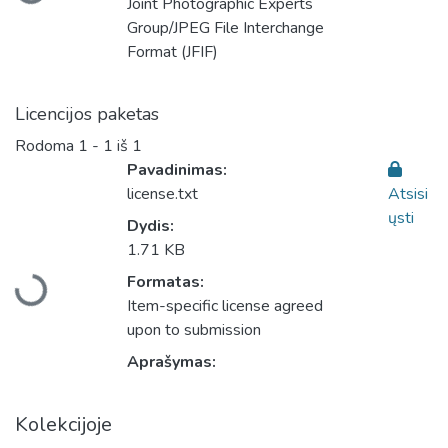
Joint Photographic Experts
Group/JPEG File Interchange
Format (JFIF)
Licencijos paketas
Rodoma
1 - 1 iš 1
Pavadinimas:
license.txt
Atsisi
ųsti
Dydis:
1.71 KB
Įkeliama...
Formatas:
Item-specific license agreed
upon to submission
Aprašymas:
Kolekcijoje