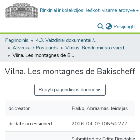
Rinkiniai ir kolekcijos
Ieškoti visame archyve
(c
Prisijungti
Pagrindinis
4.3. Vaizdiniai dokumentai / Visual documents
Atvirukai / Postcards
Vilnius. Bendri miesto vaizdai : miesto ir jo apylinkių fotografinių atvirukų rinkinys
Vilna. Les montagnes de Bakischeff
Vilna. Les montagnes de Bakischeff
Rodyti pagrindinius duomenis
dc.creator
Fialko, Abraamas, leidėjas
dc.date.accessioned
2026-04-03T08:54:27Z
Submitted by Edita Breidokien