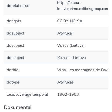
https://elaba-
dc.relation.uri
lmavb.primo.exlibrisgroup.
dc.rights
CC BY-NC-SA
dc.subject
Atvirukai
dc.subject
Vilnius (Lietuva)
dc.subject
Kalnai -- Lietuva
dc.title
Vilna. Les montagnes de Bakisc
dc.type
Atvirukas
local.coverage.temporal
1902-1903
Dokumentai