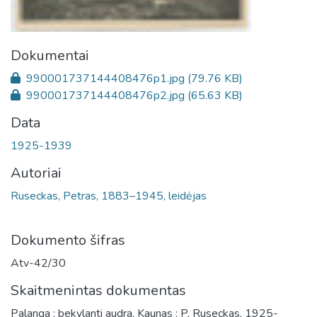
Dokumentai
990001737144408476p1.jpg
(79.76 KB)
990001737144408476p2.jpg
(65.63 KB)
Data
1925-1939
Autoriai
Ruseckas, Petras, 1883–1945, leidėjas
Dokumento šifras
Atv-42/30
Skaitmenintas dokumentas
Palanga : bekylanti audra, Kaunas : P. Ruseckas, 1925-