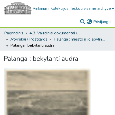
Rinkiniai ir kolekcijos
Ieškoti visame archyve
(c
Prisijungti
Pagrindinis
4.3. Vaizdiniai dokumentai / Visual documents
Atvirukai / Postcards
Palanga : miesto ir jo apylinkių fotografinių atvirukų kolekcija, [1890-1988]
Palanga : bekylanti audra
Palanga : bekylanti audra