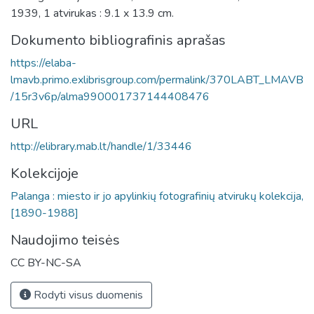
1939, 1 atvirukas : 9.1 x 13.9 cm.
Dokumento bibliografinis aprašas
https://elaba-
lmavb.primo.exlibrisgroup.com/permalink/370LABT_LMAVB
/15r3v6p/alma990001737144408476
URL
http://elibrary.mab.lt/handle/1/33446
Kolekcijoje
Palanga : miesto ir jo apylinkių fotografinių atvirukų kolekcija,
[1890-1988]
Naudojimo teisės
CC BY-NC-SA
Rodyti visus duomenis