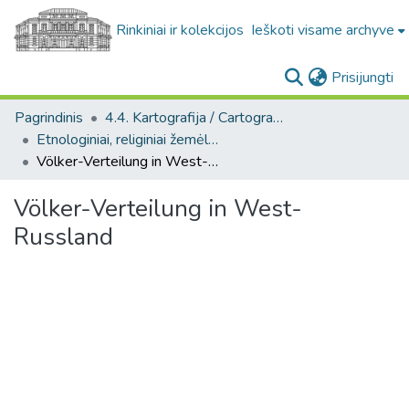
Rinkiniai ir kolekcijos
Ieškoti visame archyve
(c
Prisijungti
Pagrindinis
4.4. Kartografija / Cartography
Etnologiniai, religiniai žemėlapiai / Ethnographic and religious maps
Völker-Verteilung in West-Russland
Völker-Verteilung in West-
Russland