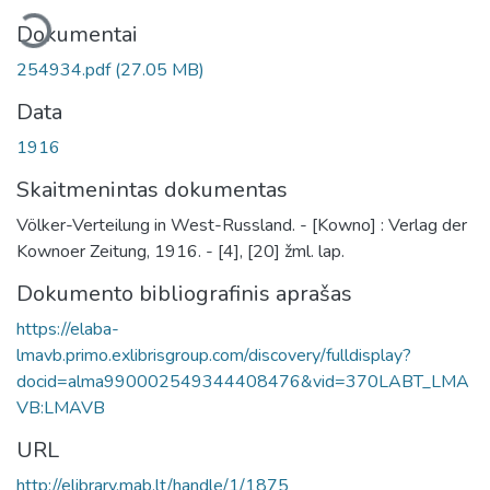
eliama...
Dokumentai
254934.pdf
(27.05 MB)
Data
1916
Skaitmenintas dokumentas
Völker-Verteilung in West-Russland. - [Kowno] : Verlag der
Kownoer Zeitung, 1916. - [4], [20] žml. lap.
Dokumento bibliografinis aprašas
https://elaba-
lmavb.primo.exlibrisgroup.com/discovery/fulldisplay?
docid=alma990002549344408476&vid=370LABT_LMA
VB:LMAVB
URL
http://elibrary.mab.lt/handle/1/1875