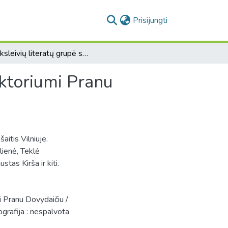
(current)
Prisijungti
Moksleivių literatų grupė su laikraščio "Viltis" redaktoriumi Pranu Dovydaičiu / [fot.] Jurašaitis
aktoriumi Pranu
itis Vilniuje.
lienė, Teklė
stas Kirša ir kiti.
mi Pranu Dovydaičiu /
tografija : nespalvota