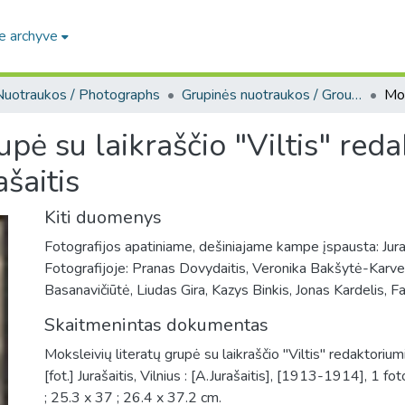
e archyve
Nuotraukos / Photographs
Grupinės nuotraukos / Group photos
upė su laikraščio "Viltis" red
ašaitis
Kiti duomenys
Fotografijos apatiniame, dešiniajame kampe įspausta: Juraša
Fotografijoje: Pranas Dovydaitis, Veronika Bakšytė-Karve
Basanavičiūtė, Liudas Gira, Kazys Binkis, Jonas Kardelis, Fau
Skaitmenintas dokumentas
Moksleivių literatų grupė su laikraščio "Viltis" redaktoriu
[fot.] Jurašaitis, Vilnius : [A.Jurašaitis], [1913-1914], 1 fo
; 25.3 x 37 ; 26.4 x 37.2 cm.