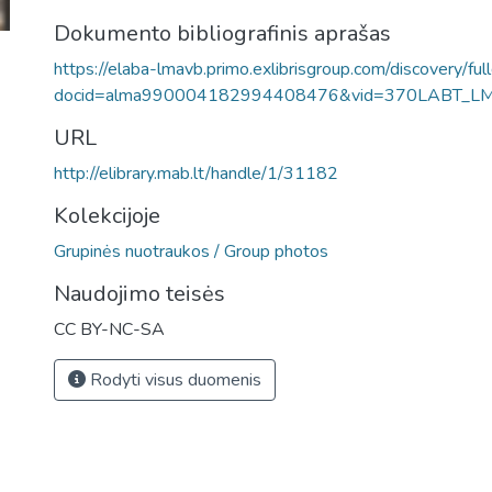
Dokumento bibliografinis aprašas
https://elaba-lmavb.primo.exlibrisgroup.com/discovery/ful
docid=alma990004182994408476&vid=370LABT_L
URL
http://elibrary.mab.lt/handle/1/31182
Kolekcijoje
Grupinės nuotraukos / Group photos
Naudojimo teisės
CC BY-NC-SA
Rodyti visus duomenis