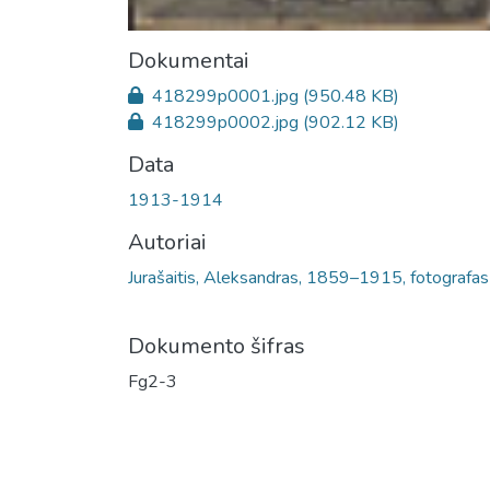
Dokumentai
418299p0001.jpg
(950.48 KB)
418299p0002.jpg
(902.12 KB)
Data
1913-1914
Autoriai
Jurašaitis, Aleksandras, 1859–1915, fotografas
Dokumento šifras
Fg2-3