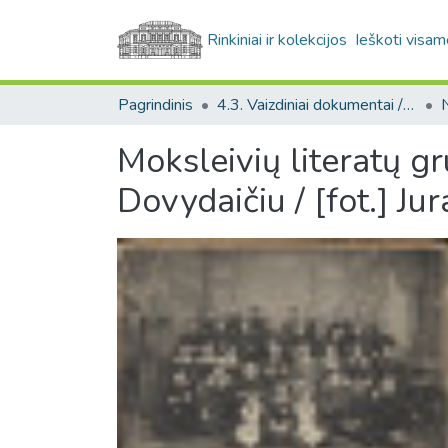
Rinkiniai ir kolekcijos
Ieškoti visam
Pagrindinis
4.3. Vaizdiniai dokumentai / Visual documents
Moksleivių literatų gr
Dovydaičiu / [fot.] Jur