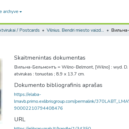
e archyve
tvirukai / Postcards
Vilnius. Bendri miesto vaizdai : miesto ir jo apylinkių fotografinių atvirukų rinkinys
Вильна
Skaitmenintas dokumentas
Вильна-Бельмонтъ = Wilno-Belmont, [Wilno] : wyd. D. 
atvirukas : tonuotas ; 8.9 x 13.7 cm.
Dokumento bibliografinis aprašas
https://elaba-
lmavb.primo.exlibrisgroup.com/permalink/370LABT_LM
90002210794408476
URL
https://elibrary.mab.lt/handle/1/34350