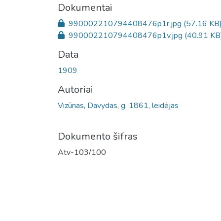
Dokumentai
990002210794408476p1r.jpg
(57.16 KB
990002210794408476p1v.jpg
(40.91 KB
Data
1909
Autoriai
Vizūnas, Davydas, g. 1861, leidėjas
Dokumento šifras
Atv-103/100