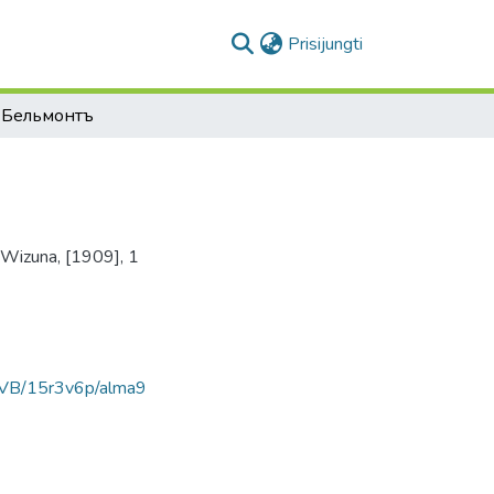
(current)
Prisijungti
-Бельмонтъ
Wizuna, [1909], 1
AVB/15r3v6p/alma9