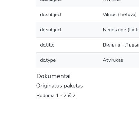
dc.subject
Vilnius (Lietuva)
dc.subject
Neries upė (Liet
dc.title
Вильна – Лъвы
dc.type
Atvirukas
Dokumentai
Originalus paketas
Rodoma
1 - 2 iš 2