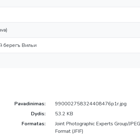
uva)
й берегъ Вильи
Pavadinimas:
990002758324408476p1r.jpg
Dydis:
53.2 KB
Formatas:
Joint Photographic Experts Group/JPEG 
Format (JFIF)