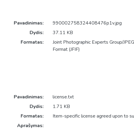
Pavadinimas:
990002758324408476p1v.jpg
Dydis:
37.11 KB
Formatas:
Joint Photographic Experts Group/JPEG 
Format (JFIF)
Pavadinimas:
license.txt
Dydis:
1.71 KB
Formatas:
Item-specific license agreed upon to s
Aprašymas: