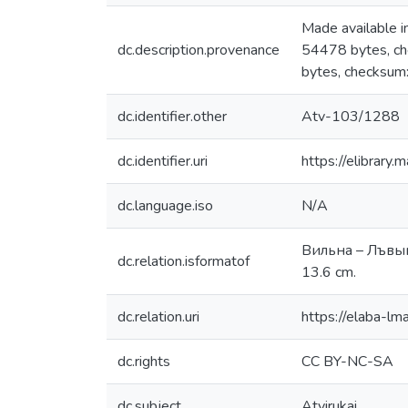
Made available
dc.description.provenance
54478 bytes, 
bytes, checksu
dc.identifier.other
Atv-103/1288
dc.identifier.uri
https://elibrary
dc.language.iso
N/A
Вильна – Лъвый б
dc.relation.isformatof
13.6 cm.
dc.relation.uri
https://elaba-
dc.rights
CC BY-NC-SA
dc.subject
Atvirukai