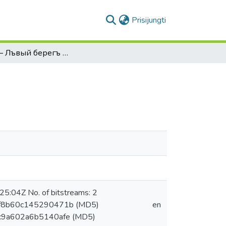
(current)
Prisijungti
Вильна – Лъвый берегъ Вильи
5:04Z No. of bitstreams: 2
9f8b60c145290471b (MD5)
en
5c9a602a6b5140afe (MD5)