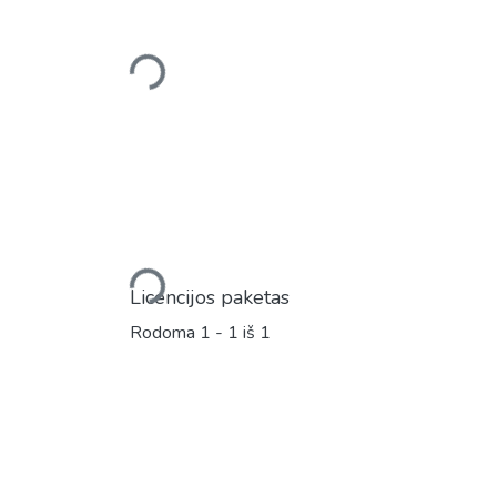
Įkeliama...
Įkeliama...
Licencijos paketas
Rodoma
1 - 1 iš 1