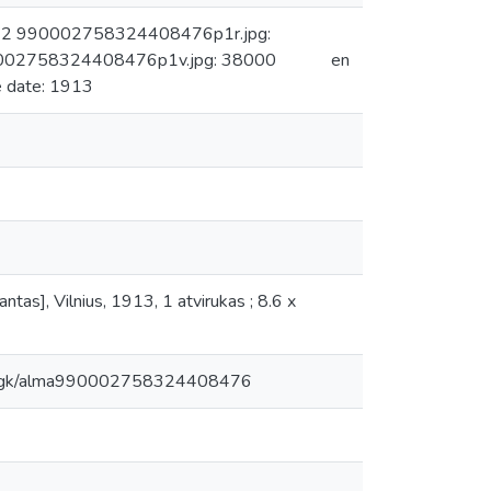
ms: 2 990002758324408476p1r.jpg:
002758324408476p1v.jpg: 38000
en
 date: 1913
as], Vilnius, 1913, 1 atvirukas ; 8.6 x
kpnogk/alma990002758324408476