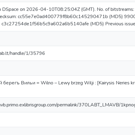
 in DSpace on 2026-04-10T08:25:04Z (GMT). No. of bitstrea
checksum: cc55e7e0ad400779f8b60c145290471b (MD5) 990
m: c3c27254de1f56b5c9a602a6b5140afe (MD5) Previous issue
.mab.lt/handle/1/35796
ерегъ Вильи = Wilno – Lewy brzeg Wilji : [Kairysis Neries krant
lmavb.primo.exlibrisgroup.com/permalink/370LABT_LMAVB/1