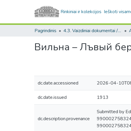
Rinkiniai ir kolekcijos
Ieškoti visam
Pagrindinis
4.3. Vaizdiniai dokumentai / Visual documents
A
Вильна – Лъвый бе
dc.date.accessioned
2026-04-10T08
dc.date.issued
1913
Submitted by Ed
dc.description.provenance
9900027583244
9900027583244