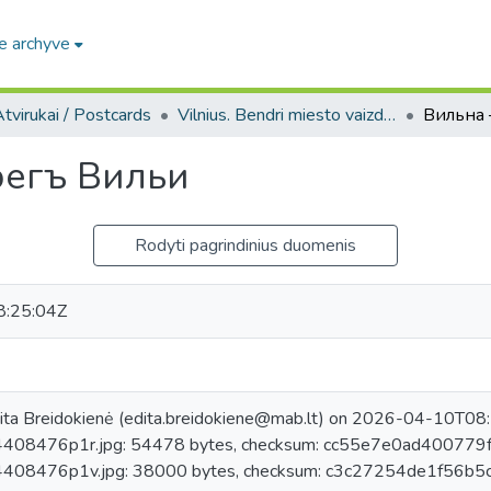
e archyve
tvirukai / Postcards
Vilnius. Bendri miesto vaizdai : miesto ir jo apylinkių fotografinių atvirukų rinkinys
регъ Вильи
Rodyti pagrindinius duomenis
:25:04Z
ita Breidokienė (edita.breidokiene@mab.lt) on 2026-04-10T08:2
08476p1r.jpg: 54478 bytes, checksum: cc55e7e0ad40077
08476p1v.jpg: 38000 bytes, checksum: c3c27254de1f56b