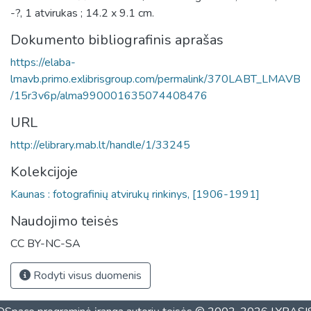
-?, 1 atvirukas ; 14.2 x 9.1 cm.
Dokumento bibliografinis aprašas
https://elaba-
lmavb.primo.exlibrisgroup.com/permalink/370LABT_LMAVB
/15r3v6p/alma990001635074408476
URL
http://elibrary.mab.lt/handle/1/33245
Kolekcijoje
Kaunas : fotografinių atvirukų rinkinys, [1906-1991]
Naudojimo teisės
CC BY-NC-SA
Rodyti visus duomenis