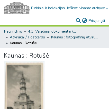
Rinkiniai ir kolekcijos
Ieškoti visame archyve
(c
Prisijungti
Pagrindinis
4.3. Vaizdiniai dokumentai / Visual documents
Atvirukai / Postcards
Kaunas : fotografinių atvirukų rinkinys, [1906-1991]
Kaunas : Rotušė
Kaunas : Rotušė