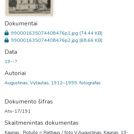
Dokumentai
990001635074408476p1.jpg
(74.44 KB)
990001635074408476p2.jpg
(68.66 KB)
Data
19--?
Autoriai
Augustinas, Vytautas, 1912–1999, fotografas
Dokumento šifras
Atv-17/191
Skaitmenintas dokumentas
Kaunas : Rotušė = Rathaus / foto V.Augustinas, Kaunas, 19-