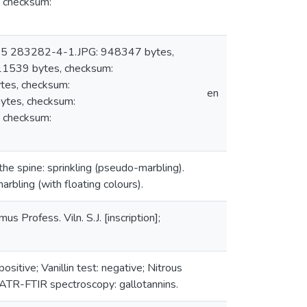
checksum:
: 5 283282-4-1.JPG: 948347 bytes,
1539 bytes, checksum:
es, checksum:
en
es, checksum:
checksum:
 the spine: sprinkling (pseudo-marbling).
arbling (with floating colours).
s Profess. Viln. S.J. [inscription];
ositive; Vanillin test: negative; Nitrous
s; ATR-FTIR spectroscopy: gallotannins.