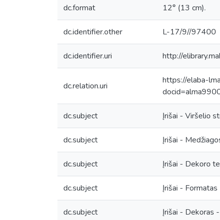
dc.format
12° (13 cm).
dc.identifier.other
L-17/9//97400
dc.identifier.uri
http://elibrary.
https://elaba-lm
dc.relation.uri
docid=alma99
dc.subject
Įrišai - Viršelio 
dc.subject
Įrišai - Medžiago
dc.subject
Įrišai - Dekoro 
dc.subject
Įrišai - Formatas
dc.subject
Įrišai - Dekoras 