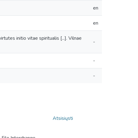
en
en
utes initio vitae spiritualis [...]. Vilnae
-
-
-
Atsisiųsti