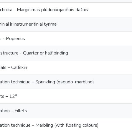
echnika - Marginimas plūduriuojančiais dažais
iniai ir instrumentiniai tyrimai
s - Popierius
structure - Quarter or half binding
als – Calfskin
ation technique – Sprinkling (pseudo-marbling)
ts – 12°
tion – Fillets
tion technique – Marbling (with floating colours)