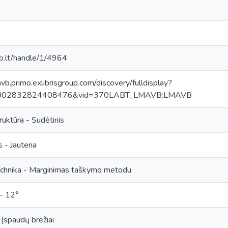
mab.lt/handle/1/4964
avb.primo.exlibrisgroup.com/discovery/fulldisplay?
0002832824408476&vid=370LABT_LMAVB:LMAVB
struktūra - Sudėtinis
s - Jautena
technika - Marginimas taškymo metodu
 - 12°
- Įspaudų brėžiai