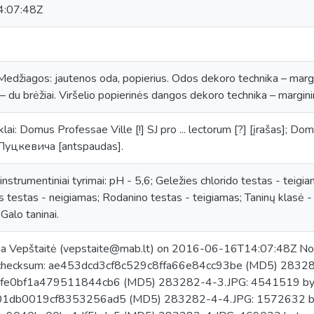
:07:48Z
s. Medžiagos: jautenos oda, popierius. Odos dekoro technika – mar
 – du brėžiai. Viršelio popierinės dangos dekoro technika – margini
i: Domus Professae Ville [!] SJ pro ... lectorum [?] [įrašas]; Domu
 Луцкевича [antspaudas].
 instrumentiniai tyrimai: pH - 5,6; Geležies chlorido testas - teigi
es testas - neigiamas; Rodanino testas - teigiamas; Taninų klasė -
Galo taninai.
na Vepštaitė (vepstaite@mab.lt) on 2016-06-16T14:07:48Z No.
checksum: ae453dcd3cf8c529c8ffa66e84cc93be (MD5) 283282
fe0bf1a479511844cb6 (MD5) 283282-4-3.JPG: 4541519 byt
1db0019cf8353256ad5 (MD5) 283282-4-4.JPG: 1572632 byt