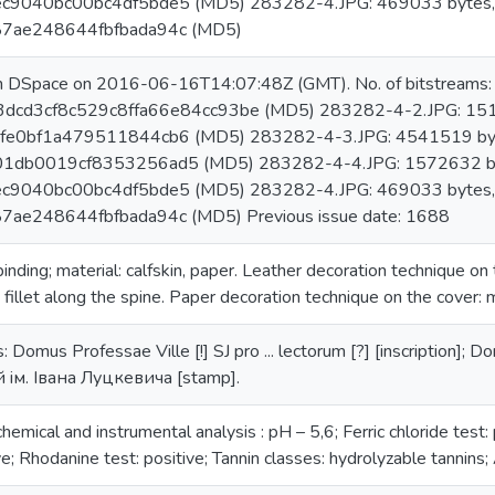
c9040bc00bc4df5bde5 (MD5) 283282-4.JPG: 469033 bytes, 
7ae248644fbfbada94c (MD5)
in DSpace on 2016-06-16T14:07:48Z (GMT). No. of bitstreams
3dcd3cf8c529c8ffa66e84cc93be (MD5) 283282-4-2.JPG: 151
fe0bf1a479511844cb6 (MD5) 283282-4-3.JPG: 4541519 byt
1db0019cf8353256ad5 (MD5) 283282-4-4.JPG: 1572632 byt
c9040bc00bc4df5bde5 (MD5) 283282-4.JPG: 469033 bytes, 
ae248644fbfbada94c (MD5) Previous issue date: 1688
binding; material: calfskin, paper. Leather decoration technique on
 fillet along the spine. Paper decoration technique on the cover: m
Domus Professae Ville [!] SJ pro ... lectorum [?] [inscription]; Domu
 iм. Iвана Луцкевича [stamp].
hemical and instrumental analysis : pH – 5,6; Ferric chloride test: p
ve; Rhodanine test: positive; Tannin classes: hydrolyzable tannin