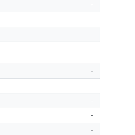
-
-
-
-
-
-
-