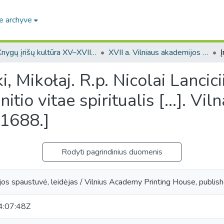
e archyve
Knygų įrišų kultūra XV–XVIII a. LDK teritorijoje / Bookbinding culture in the 15th–18th-century GDL
XVII a. Vilniaus akademijos spaustuvės leidinių įrišai / 17-th century bindings of the Vilnius Academy printing house
, Mikołaj. R.p. Nicolai Lancici
itio vitae spiritualis [...]. Viln
 1688.]
Rodyti pagrindinius duomenis
jos spaustuvė, leidėjas / Vilnius Academy Printing House, publish
:07:48Z