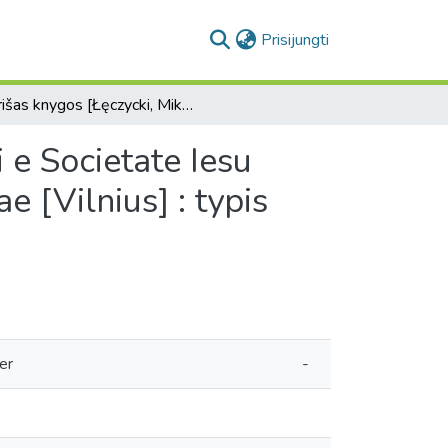
(current)
Prisijungti
Įrišas knygos [Łęczycki, Mikołaj. R.p. Nicolai Lancicii e Societate Iesu Media XII ad virtutes initio vitae spiritualis [...]. Vilnae [Vilnius] : typis Academiae Soc. Iesu, 1688.]
i e Societate Iesu
ae [Vilnius] : typis
er
-