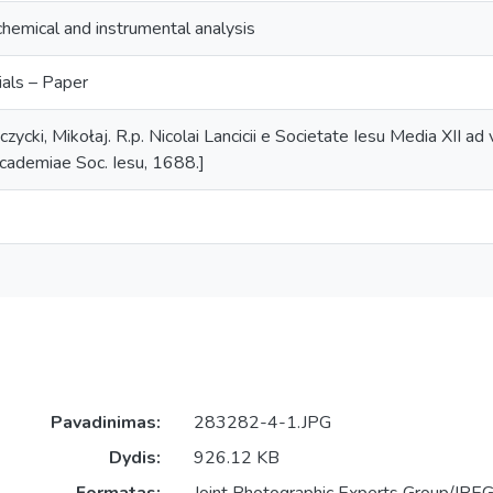
chemical and instrumental analysis
ials – Paper
zycki, Mikołaj. R.p. Nicolai Lancicii e Societate Iesu Media XII ad virt
 Academiae Soc. Iesu, 1688.]
Pavadinimas:
283282-4-1.JPG
Dydis:
926.12 KB