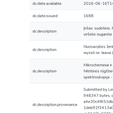
dc.date.available
2016-06-16T14
dc.date.issued
1688
Įrišas: sudėtini
dc.description
viršelio nugarėle
Nuosavybės ženkla
dc.description
музэй iм. Iвана
Mikrocheminiai ir
dc.description
Nitritinės rūgšti
spektroskopija - 
Submitted by Li
948347 bytes, 
a4e30c4f653db
dc.description.provenance
1deb92f3413a0