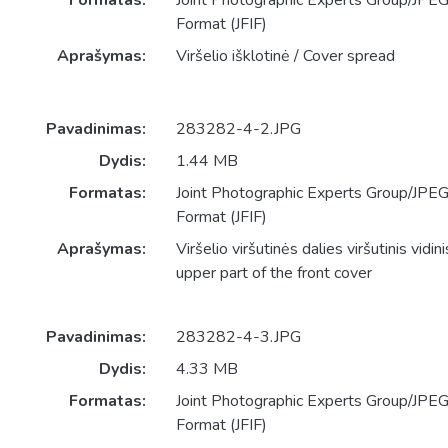
Formatas:
Joint Photographic Experts Group/JPEG 
Format (JFIF)
Aprašymas:
Viršelio išklotinė / Cover spread
Pavadinimas:
283282-4-2.JPG
Dydis:
1.44 MB
Formatas:
Joint Photographic Experts Group/JPEG 
Format (JFIF)
Aprašymas:
Viršelio viršutinės dalies viršutinis vidin
upper part of the front cover
Pavadinimas:
283282-4-3.JPG
Dydis:
4.33 MB
Formatas:
Joint Photographic Experts Group/JPEG 
Format (JFIF)