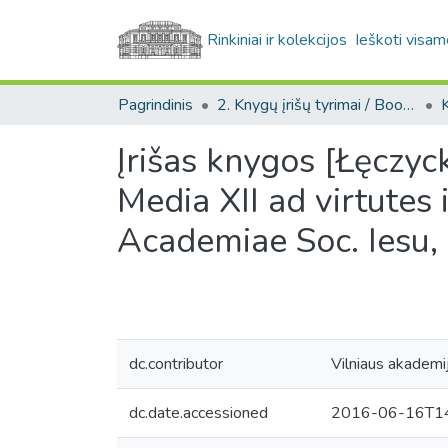
Rinkiniai ir kolekcijos
Ieškoti visam
Pagrindinis
2. Knygų įrišų tyrimai / Bookbindings research
Įrišas knygos [Łęczycki
Media XII ad virtutes in
Academiae Soc. Iesu,
dc.contributor
Vilniaus akademi
dc.date.accessioned
2016-06-16T14