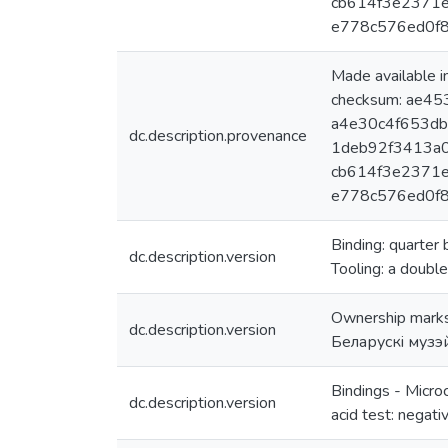
cb614f3e2371e
e778c576ed0f8
Made available 
checksum: ae45
a4e30c4f653db
dc.description.provenance
1deb92f3413a0
cb614f3e2371e
e778c576ed0f87
Binding: quarter 
dc.description.version
Tooling: a double
Ownership marks: 
dc.description.version
Беларускi музэй
Bindings - Microc
dc.description.version
acid test: negati