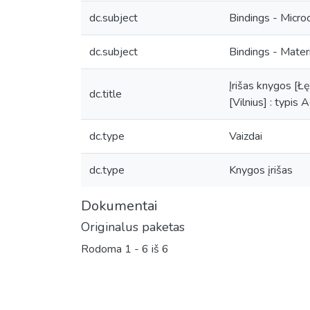
dc.subject
Bindings - Micro
dc.subject
Bindings - Mater
Įrišas knygos [Łęc
dc.title
[Vilnius] : typis
dc.type
Vaizdai
dc.type
Knygos įrišas
Dokumentai
Originalus paketas
Rodoma
1 - 6 iš 6