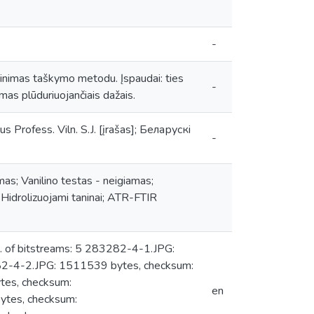
-
ginimas taškymo metodu. Įspaudai: ties
-
mas plūduriuojančiais dažais.
s Profess. Viln. S.J. [įrašas]; Беларускi
-
amas; Vanilino testas - neigiamas;
 Hidrolizuojami taninai; ATR-FTIR
 of bitstreams: 5 283282-4-1.JPG:
-4-2.JPG: 1511539 bytes, checksum:
es, checksum:
en
es, checksum: