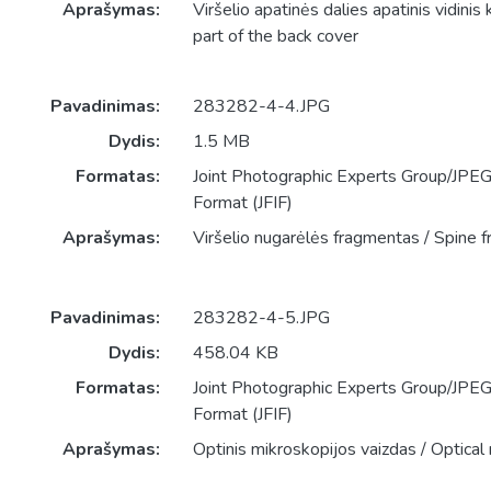
Aprašymas:
Viršelio apatinės dalies apatinis vidinis
part of the back cover
Pavadinimas:
283282-4-4.JPG
Dydis:
1.5 MB
Formatas:
Joint Photographic Experts Group/JPEG 
Format (JFIF)
Aprašymas:
Viršelio nugarėlės fragmentas / Spine 
Pavadinimas:
283282-4-5.JPG
Dydis:
458.04 KB
Formatas:
Joint Photographic Experts Group/JPEG 
Format (JFIF)
Aprašymas:
Optinis mikroskopijos vaizdas / Optical