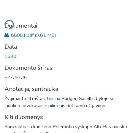
liama...
Dokumentai
88081.pdf
(9.81 MB)
Data
1590
Dokumento šifras
F273-736
Anotacija, santrauka
Žygimanto III raštas: teisina Rudgerį Sacellis byloje su
Liublino advokatais ir piliečiais dėl tarno užgavimo
Kiti duomenys
Rankraštis su kanclerio Przemislio vyskupo Alb. Baranausko