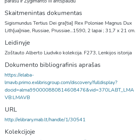
parašu ir Žygimanto III antspaudu
Skaitmenintas dokumentas
Sigismundus Tertius Dei gra[tia] Rex Poloniae Magnus Dux
Lith[ua]niae, Russiae, Prussiae...1590, 2 lapai ; 31,7 x 21 cm.
Leidinyje
Zoštauto Alberto Liudviko kolekcija. F273, Lenkijos istorija
Dokumento bibliografinis aprašas
https://elaba-
lmavb.primo.exlibrisgroup.com/discovery/fulldisplay?
docid=alma990000880814608476&vid=370LABT_LMA
VB:LMAVB
URL
http://elibrary.mab.lt/handle/1/30541
Kolekcijoje