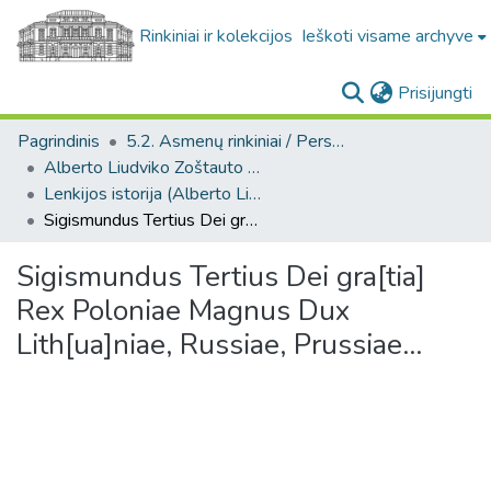
Rinkiniai ir kolekcijos
Ieškoti visame archyve
(c
Prisijungti
Pagrindinis
5.2. Asmenų rinkiniai / Personal collections
Alberto Liudviko Zoštauto kolekcija. F273
Lenkijos istorija (Alberto Liudviko Zoštauto kolekcija. F273)
Sigismundus Tertius Dei gra[tia] Rex Poloniae Magnus Dux Lith[ua]niae, Russiae, Prussiae...
Sigismundus Tertius Dei gra[tia]
Rex Poloniae Magnus Dux
Lith[ua]niae, Russiae, Prussiae...