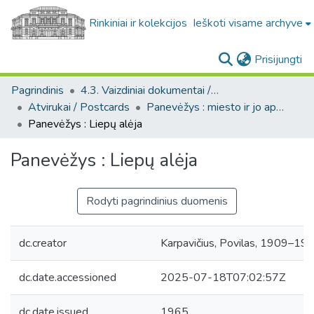
Rinkiniai ir kolekcijos
Ieškoti visame archyve
(c
Prisijungti
Pagrindinis
4.3. Vaizdiniai dokumentai / Visual documents
Atvirukai / Postcards
Panevėžys : miesto ir jo apylinkių fotografinių atvirukų rinkinys
Panevėžys : Liepų alėja
Panevėžys : Liepų alėja
Rodyti pagrindinius duomenis
dc.creator
Karpavičius, Povilas, 1909–198
dc.date.accessioned
2025-07-18T07:02:57Z
dc.date.issued
1965