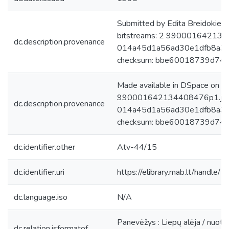
Submitted by Edita Breidokien
bitstreams: 2 9900016421344
dc.description.provenance
014a45d1a56ad30e1dfb8a3e
checksum: bbe60018739d74
Made available in DSpace on 
990001642134408476p1.jpg:
dc.description.provenance
014a45d1a56ad30e1dfb8a3e
checksum: bbe60018739d74fb
dc.identifier.other
Atv-44/15
dc.identifier.uri
https://elibrary.mab.lt/handle/
dc.language.iso
N/A
Panevėžys : Liepų alėja / nuotr. 
dc.relation.isformatof