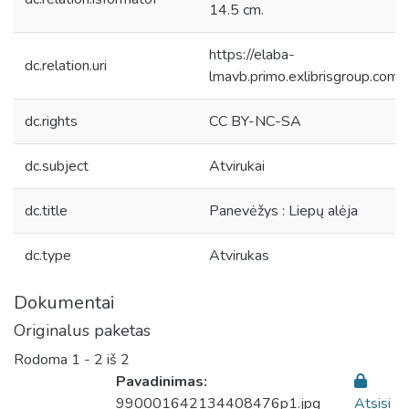
14.5 cm.
https://elaba-
dc.relation.uri
lmavb.primo.exlibrisgroup.
dc.rights
CC BY-NC-SA
dc.subject
Atvirukai
dc.title
Panevėžys : Liepų alėja
dc.type
Atvirukas
Dokumentai
Originalus paketas
Rodoma
1 - 2 iš 2
Pavadinimas:
990001642134408476p1.jpg
Atsisi