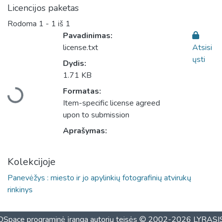
Licencijos paketas
Rodoma
1 - 1 iš 1
Pavadinimas:
license.txt
Atsisi
ųsti
Dydis:
Įkeliama...
1.71 KB
Formatas:
Item-specific license agreed
upon to submission
Aprašymas:
Kolekcijoje
Panevėžys : miesto ir jo apylinkių fotografinių atvirukų
rinkinys
DSpace programinė įranga
autorių teisės © 2002-2026
LYRASI