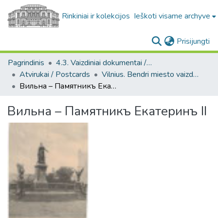
Rinkiniai ir kolekcijos
Ieškoti visame archyve
(c
Prisijungti
Pagrindinis
4.3. Vaizdiniai dokumentai / Visual documents
Atvirukai / Postcards
Vilnius. Bendri miesto vaizdai : miesto ir jo apylinkių fotografinių atvirukų rinkinys
Вильна – Памятникъ Екатеринъ II
Вильна – Памятникъ Екатеринъ II