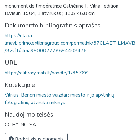
monument de l'impératrice Cathérine II, Vilna : edition
D.Visun, 1904, 1 atvirukas ; 13.8 x 8.8 cm.
Dokumento bibliografinis aprašas
https://elaba-
lmavb.primo.exlibrisgroup.com/permalink/370LABT_LMAVB
/8vsf1/alma990002778894408476
URL
https://elibrary.mab.lt/handle/1/35766
Kolekcijoje
Vilnius. Bendri miesto vaizdai : miesto ir jo apylinkių
fotografinių atvirukų rinkinys
Naudojimo teisės
CC BY-NC-SA
Rodyti visus duomenis