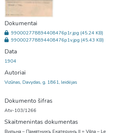
Dokumentai
990002778894408476p1r.jpg
(45.24 KB)
990002778894408476p1v.jpg
(45.43 KB)
Data
1904
Autoriai
Vizūnas, Davydas, g. 1861, leidėjas
Dokumento šifras
Atv-103/1266
Skaitmenintas dokumentas
Вильна – Памятникъ Екатеринъ II = Vilna – Le