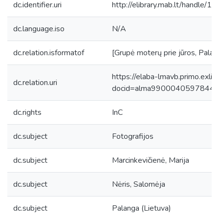
dc.identifier.uri
http://elibrary.mab.lt/handle/1
dc.language.iso
N/A
dc.relation.isformatof
[Grupė moterų prie jūros, Palango
https://elaba-lmavb.primo.exlib
dc.relation.uri
docid=alma9900040597844
dc.rights
InC
dc.subject
Fotografijos
dc.subject
Marcinkevičienė, Marija
dc.subject
Nėris, Salomėja
dc.subject
Palanga (Lietuva)