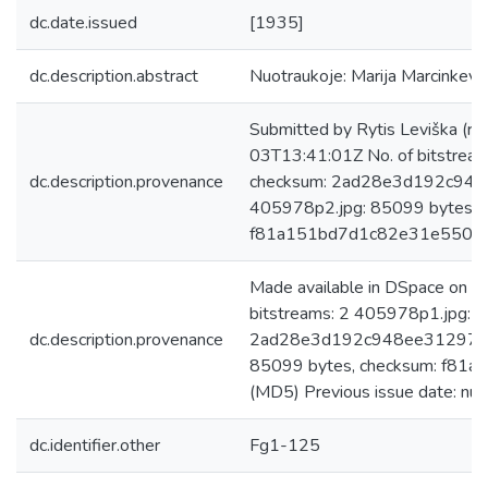
dc.date.issued
[1935]
dc.description.abstract
Nuotraukoje: Marija Marcinkeviči
Submitted by Rytis Leviška (ry
03T13:41:01Z No. of bitstrea
dc.description.provenance
checksum: 2ad28e3d192c94
405978p2.jpg: 85099 bytes, 
f81a151bd7d1c82e31e5505
Made available in DSpace on 
bitstreams: 2 405978p1.jpg: 
dc.description.provenance
2ad28e3d192c948ee31297a9
85099 bytes, checksum: f8
(MD5) Previous issue date: null
dc.identifier.other
Fg1-125