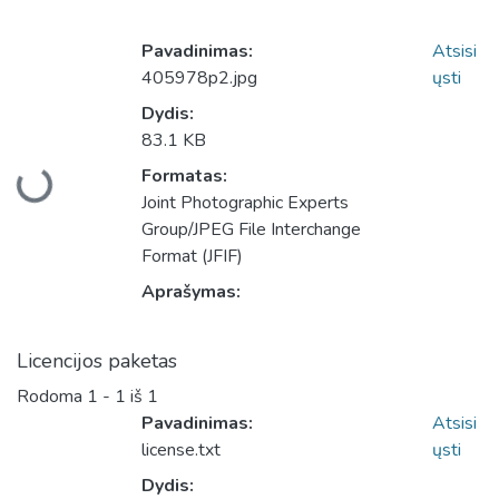
Pavadinimas:
Atsisi
405978p2.jpg
ųsti
Dydis:
83.1 KB
Įkeliama...
Formatas:
Joint Photographic Experts
Group/JPEG File Interchange
Format (JFIF)
Aprašymas:
Licencijos paketas
Rodoma
1 - 1 iš 1
Pavadinimas:
Atsisi
license.txt
ųsti
Dydis: