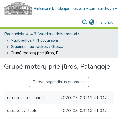
Rinkiniai ir kolekcijos
Ieškoti visame archyve
(c
Prisijungti
Pagrindinis
4.3. Vaizdiniai dokumentai / Visual documents
Nuotraukos / Photographs
Grupinės nuotraukos / Group photos
Grupė moterų prie jūros, Palangoje
Grupė moterų prie jūros, Palangoje
Rodyti pagrindinius duomenis
dc.date.accessioned
2020-09-03T13:41:01Z
dc.date.available
2020-09-03T13:41:01Z