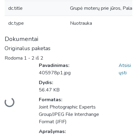
dc.title
Grupė moterų prie jūros, Palan
dc.type
Nuotrauka
Dokumentai
Originalus paketas
Rodoma
1 - 2 iš 2
Pavadinimas:
Atsisi
405978p1.jpg
ųsti
Dydis:
56.47 KB
Įkeliama...
Formatas:
Joint Photographic Experts
Group/JPEG File Interchange
Format (JFIF)
Aprašymas: