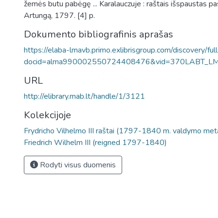
žemės butu pabėgę ... Karalauczuje : raštais išspaustas p
Artungą, 1797. [4] p.
Dokumento bibliografinis aprašas
https://elaba-lmavb.primo.exlibrisgroup.com/discovery/ful
docid=alma990002550724408476&vid=370LABT_L
URL
http://elibrary.mab.lt/handle/1/3121
Kolekcijoje
Frydricho Vilhelmo III raštai (1797-1840 m. valdymo meta
Friedrich Wilhelm III (reigned 1797-1840)
Rodyti visus duomenis