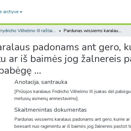
e archyve
Frydricho Vilhelmo III raštai (1797-1840 m. valdymo metai) / Papers of Friedrich Wilhelm III (reigned 1797-1840)
Pardunas wissiems karalaus padonams ant gero, kurrie ar žalnereis jau beesant nuo ragimentu ar iš baimės jog žalnereis pastot turrėtu, ... iš karalaus žemės butu pabėgę ...
alaus padonams ant gero, kur
ar iš baimės jog žalnereis past
abėgę ...
Anotacija, santrauka
[Prūsijos karaliaus Fridricho Vilhelmo III įsakas dėl pabėgu
metusių asmenų amnestavimo].
Skaitmenintas dokumentas
Pardunas wissiems karalaus padonams ant gero, kurrie ar 
beesant nuo ragimentu ar iš baimės jog žalnereis pastot turr