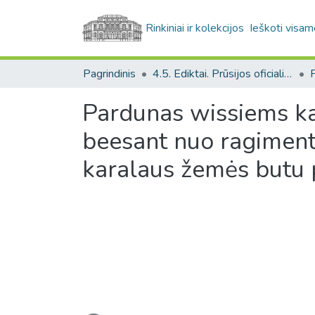
Rinkiniai ir kolekcijos
Ieškoti visam
Pagrindinis
4.5. Ediktai. Prūsijos oficialiųjų raštų rinkinys / Edicts. Collection of Prussian official documents
Pardunas wissiems kar
beesant nuo ragimentu 
karalaus žemės butu p
Įkeliama...