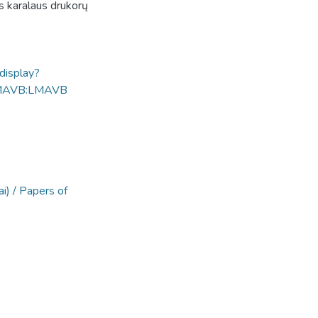
as karalaus drukorų
ldisplay?
MAVB:LMAVB
i) / Papers of