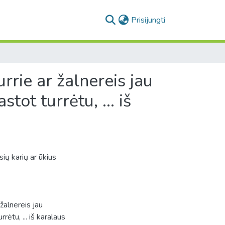
(current)
Prisijungti
rie ar žalnereis jau
ot turrėtu, ... iš
sių karių ar ūkius
žalnereis jau
ėtu, ... iš karalaus