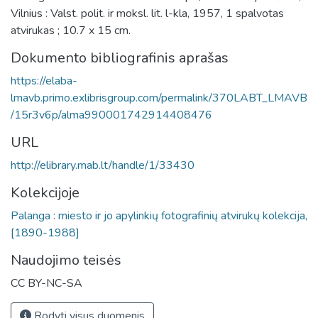
Vilnius : Valst. polit. ir moksl. lit. l-kla, 1957, 1 spalvotas
atvirukas ; 10.7 x 15 cm.
Dokumento bibliografinis aprašas
https://elaba-
lmavb.primo.exlibrisgroup.com/permalink/370LABT_LMAVB
/15r3v6p/alma990001742914408476
URL
http://elibrary.mab.lt/handle/1/33430
Kolekcijoje
Palanga : miesto ir jo apylinkių fotografinių atvirukų kolekcija,
[1890-1988]
Naudojimo teisės
CC BY-NC-SA
Rodyti visus duomenis