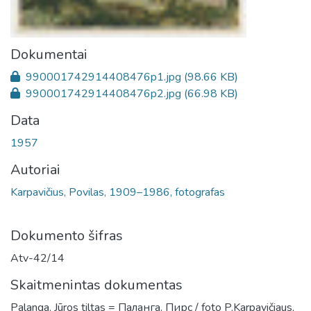
Dokumentai
990001742914408476p1.jpg
(98.66 KB)
990001742914408476p2.jpg
(66.98 KB)
Data
1957
Autoriai
Karpavičius, Povilas, 1909–1986, fotografas
Dokumento šifras
Atv-42/14
Skaitmenintas dokumentas
Palanga. Jūros tiltas = Паланга. Пирс / foto P.Karpavičiaus,