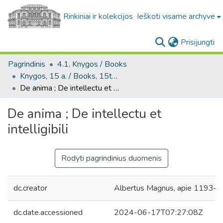
Rinkiniai ir kolekcijos
Ieškoti visame archyve
(c
Prisijungti
Pagrindinis
4.1. Knygos / Books
Knygos, 15 a. / Books, 15th century
De anima ; De intellectu et intelligibili
De anima ; De intellectu et
intelligibili
Rodyti pagrindinius duomenis
dc.creator
Albertus Magnus, apie 1193–
dc.date.accessioned
2024-06-17T07:27:08Z