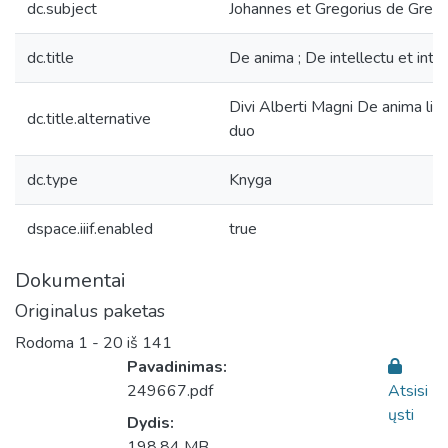
dc.subject
Johannes et Gregorius de Gregor
dc.title
De anima ; De intellectu et intelli
Divi Alberti Magni De anima libri t
dc.title.alternative
duo
dc.type
Knyga
dspace.iiif.enabled
true
Dokumentai
Originalus paketas
Rodoma
1 - 20 iš 141
Pavadinimas:
249667.pdf
Atsisi
ųsti
Dydis:
198.84 MB