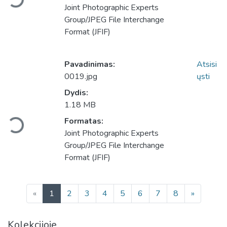
Įkeliama...
Joint Photographic Experts
Group/JPEG File Interchange
Format (JFIF)
Pavadinimas:
Atsisi
0019.jpg
ųsti
Dydis:
1.18 MB
Formatas:
Įkeliama...
Joint Photographic Experts
Group/JPEG File Interchange
Format (JFIF)
(current)
«
1
2
3
4
5
6
7
8
»
Kolekcijoje