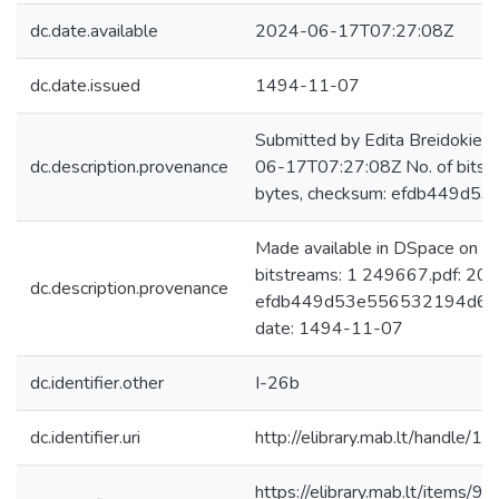
dc.date.available
2024-06-17T07:27:08Z
dc.date.issued
1494-11-07
Submitted by Edita Breidokien
dc.description.provenance
06-17T07:27:08Z No. of bits
bytes, checksum: efdb449d
Made available in DSpace on 
bitstreams: 1 249667.pdf: 20
dc.description.provenance
efdb449d53e556532194d6321
date: 1494-11-07
dc.identifier.other
I-26b
dc.identifier.uri
http://elibrary.mab.lt/handle/1
https://elibrary.mab.lt/item