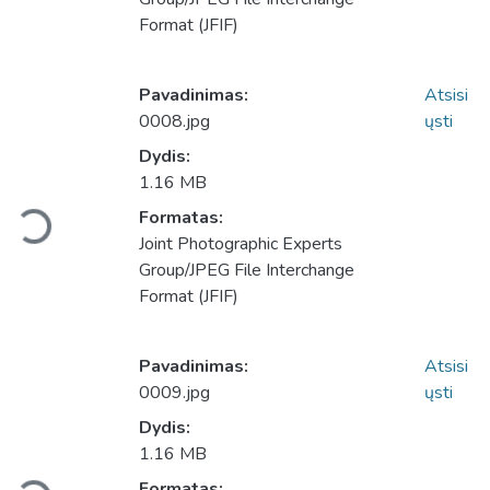
Format (JFIF)
Pavadinimas:
Atsisi
0008.jpg
ųsti
Dydis:
1.16 MB
Formatas:
Įkeliama...
Joint Photographic Experts
Group/JPEG File Interchange
Format (JFIF)
Pavadinimas:
Atsisi
0009.jpg
ųsti
Dydis:
1.16 MB
Formatas: