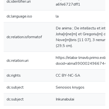
dc.identifier.uri
a6fe6727dff1
dc.language.iso
la
De anima ; De intellectu et intell
Joha[n]ne[m] et Gregoriu[m] de G
dc.relation.isformatof
Nove[m]bris [11 07], 3 nenumeru
(29,5 cm).
https://elaba-lmavb.primo.exlib
dc.relation.uri
docid=alma9900024966744
dc.rights
CC BY-NC-SA
dc.subject
Senosios knygos
dc.subject
Inkunabulai