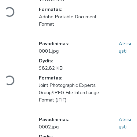
Formatas:
Įkeliama...
Adobe Portable Document
Format
Pavadinimas:
Atsisi
0001.jpg
ųsti
Dydis:
982.82 KB
Formatas:
Įkeliama...
Joint Photographic Experts
Group/JPEG File Interchange
Format (JFIF)
Pavadinimas:
Atsisi
0002.jpg
ųsti
Dydis: