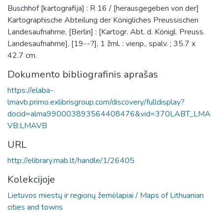
Buschhof [kartografija] : R 16 / [herausgegeben von der]
Kartographische Abteilung der Königliches Preussischen
Landesaufnahme, [Berlin] : [Kartogr. Abt. d. Königl. Preuss.
Landesaufnahme], [19--?], 1 žml. : vienp., spalv. ; 35.7 x
42.7 cm.
Dokumento bibliografinis aprašas
https://elaba-
lmavb.primo.exlibrisgroup.com/discovery/fulldisplay?
docid=alma990003893564408476&vid=370LABT_LMA
VB:LMAVB
URL
http://elibrary.mab.lt/handle/1/26405
Kolekcijoje
Lietuvos miestų ir regionų žemėlapiai / Maps of Lithuanian
cities and towns