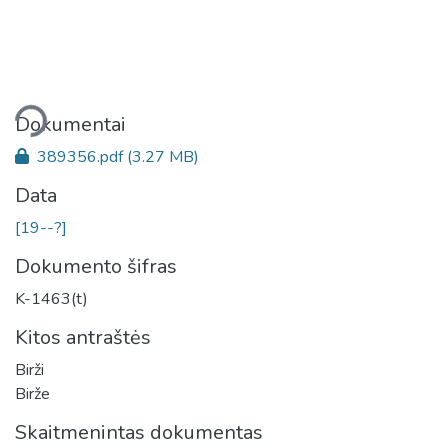
liama...
Dokumentai
389356.pdf
(3.27 MB)
Data
[19--?]
Dokumento šifras
K-1463(t)
Kitos antraštės
Birži
Birže
Skaitmenintas dokumentas