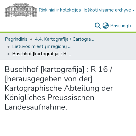
Rinkiniai ir kolekcijos
Ieškoti visame archyve
(c
Prisijungti
Pagrindinis
4.4. Kartografija / Cartography
Lietuvos miestų ir regionų žemėlapiai / Maps of Lithuanian cities and towns
Buschhof [kartografija] : R 16 / [herausgegeben von der] Kartographische Abteilung der Königliches Preussischen Landesaufnahme.
Buschhof [kartografija] : R 16 /
[herausgegeben von der]
Kartographische Abteilung der
Königliches Preussischen
Landesaufnahme.