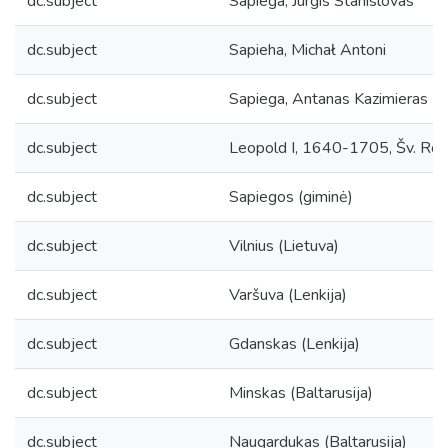
dc.subject
Sapiega, Jurgis Stanislovas
dc.subject
Sapieha, Michał Antoni
dc.subject
Sapiega, Antanas Kazimieras
dc.subject
Leopold I, 1640-1705, Šv. Rom
dc.subject
Sapiegos (giminė)
dc.subject
Vilnius (Lietuva)
dc.subject
Varšuva (Lenkija)
dc.subject
Gdanskas (Lenkija)
dc.subject
Minskas (Baltarusija)
dc.subject
Naugardukas (Baltarusija)