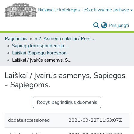
Rinkiniai ir kolekcijos
Ieškoti visame archyve
(c
Prisijungti
Pagrindinis
5.2. Asmenų rinkiniai / Personal collections
Sapiegų korespondencija. F139
Laiškai (Sapiegų korespondencija. F139)
Laiškai / Įvairūs asmenys, Sapiegos - Sapiegoms.
Laiškai / Įvairūs asmenys, Sapiegos
- Sapiegoms.
Rodyti pagrindinius duomenis
dc.date.accessioned
2021-09-22T11:53:07Z