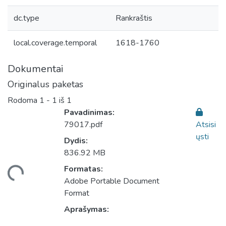
dc.type
Rankraštis
local.coverage.temporal
1618-1760
Dokumentai
Originalus paketas
Rodoma
1 - 1 iš 1
Pavadinimas:
79017.pdf
Atsisi
ųsti
Dydis:
836.92 MB
Formatas:
liama...
Adobe Portable Document
Format
Aprašymas: