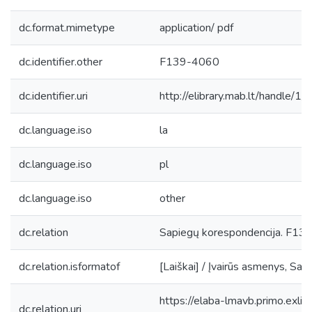
dc.format.mimetype
application/ pdf
dc.identifier.other
F139-4060
dc.identifier.uri
http://elibrary.mab.lt/handle/1
dc.language.iso
la
dc.language.iso
pl
dc.language.iso
other
dc.relation
Sapiegų korespondencija. F139, L
dc.relation.isformatof
[Laiškai] / Įvairūs asmenys, S
https://elaba-lmavb.primo.exlib
dc.relation.uri