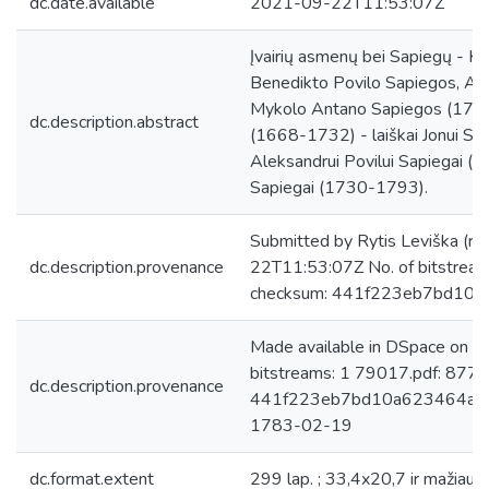
dc.date.available
2021-09-22T11:53:07Z
Įvairių asmenų bei Sapiegų - 
Benedikto Povilo Sapiegos, A
Mykolo Antano Sapiegos (1711-
dc.description.abstract
(1668-1732) - laiškai Jonui St
Aleksandrui Povilui Sapiegai (
Sapiegai (1730-1793).
Submitted by Rytis Leviška (ry
dc.description.provenance
22T11:53:07Z No. of bitstrea
checksum: 441f223eb7bd10a
Made available in DSpace on 
bitstreams: 1 79017.pdf: 877
dc.description.provenance
441f223eb7bd10a623464a9ab3
1783-02-19
dc.format.extent
299 lap. ; 33,4x20,7 ir mažiau.