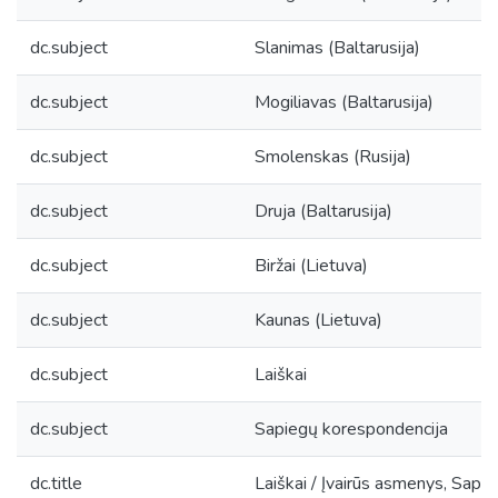
dc.subject
Slanimas (Baltarusija)
dc.subject
Mogiliavas (Baltarusija)
dc.subject
Smolenskas (Rusija)
dc.subject
Druja (Baltarusija)
dc.subject
Biržai (Lietuva)
dc.subject
Kaunas (Lietuva)
dc.subject
Laiškai
dc.subject
Sapiegų korespondencija
dc.title
Laiškai / Įvairūs asmenys, Sapi