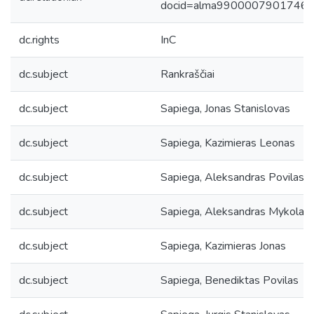
docid=alma9900007901746
dc.rights
InC
dc.subject
Rankraščiai
dc.subject
Sapiega, Jonas Stanislovas
dc.subject
Sapiega, Kazimieras Leonas
dc.subject
Sapiega, Aleksandras Povilas
dc.subject
Sapiega, Aleksandras Mykolas
dc.subject
Sapiega, Kazimieras Jonas
dc.subject
Sapiega, Benediktas Povilas