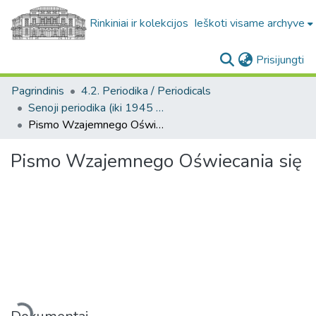
Rinkiniai ir kolekcijos
Ieškoti visame archyve
(c
Prisijungti
Pagrindinis
4.2. Periodika / Periodicals
Senoji periodika (iki 1945 m.) / Old periodicals (pre-1945)
Pismo Wzajemnego Oświecania się
Pismo Wzajemnego Oświecania się
Įkeliama...