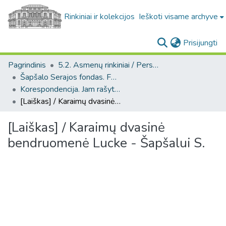
Rinkiniai ir kolekcijos
Ieškoti visame archyve
(c
Prisijungti
Pagrindinis
5.2. Asmenų rinkiniai / Personal collections
Šapšalo Serajos fondas. F143
Korespondencija. Jam rašyti laiškai. (Šapšalo Serajos fondas. F143)
[Laiškas] / Karaimų dvasinė bendruomenė Lucke - Šapšalui S.
[Laiškas] / Karaimų dvasinė
bendruomenė Lucke - Šapšalui S.