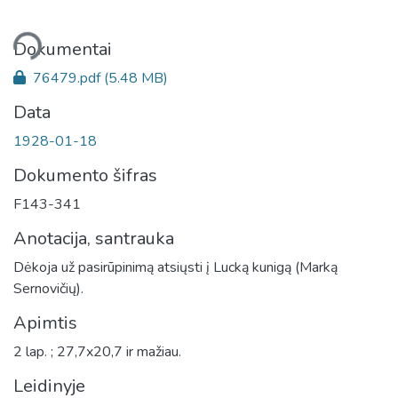
liama...
Dokumentai
76479.pdf
(5.48 MB)
Data
1928-01-18
Dokumento šifras
F143-341
Anotacija, santrauka
Dėkoja už pasirūpinimą atsiųsti į Lucką kunigą (Marką
Sernovičių).
Apimtis
2 lap. ; 27,7x20,7 ir mažiau.
Leidinyje