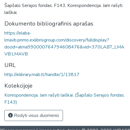
Šapšalo Serajos fondas. F143, Korespondencija. Jam rašyti
laiškai.
Dokumento bibliografinis aprašas
https://elaba-
lmavb.primo.exlibrisgroup.com/discovery/fulldisplay?
docid=alma990000764794608476&vid=370LABT_LMA
VB:LMAVB
URL
http://elibrary.mab.lt/handle/1/13817
Kolekcijoje
Korespondencija. Jam rašyti laiškai. (Šapšalo Serajos fondas.
F143)
Rodyti visus duomenis