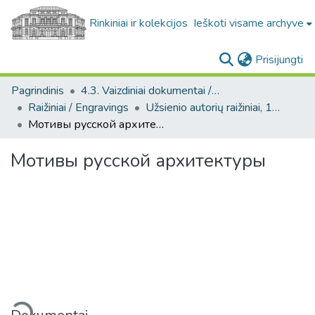
Rinkiniai ir kolekcijos
Ieškoti visame archyve
(c
Prisijungti
Pagrindinis
4.3. Vaizdiniai dokumentai / Visual documents
Raižiniai / Engravings
Užsienio autorių raižiniai, 19 a. / Engravings by foreign artists, 19th century.
Мотивы русской архитектуры
Мотивы русской архитектуры
eliama...