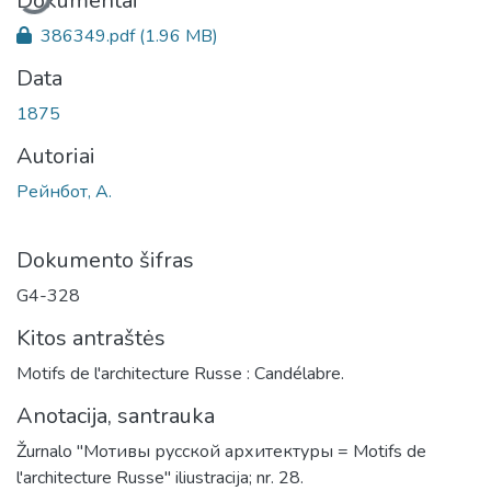
Dokumentai
386349.pdf
(1.96 MB)
Data
1875
Autoriai
Рейнбот, А.
Dokumento šifras
G4-328
Kitos antraštės
Motifs de l'architecture Russe : Candélabre.
Anotacija, santrauka
Žurnalo "Мотивы русской архитектуры = Motifs de
l'architecture Russe" iliustracija; nr. 28.