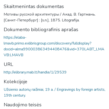
Skaitmenintas dokumentas
Мотивы русской архитектуры / Акад. В. Гартмань.
[Санкт-Петербург] : [s.n.], 1875. Litografija.
Dokumento bibliografinis aprašas
https://elaba-
lmavb.primo.exlibrisgroup.com/discovery/fulldisplay?
docid=alma990003863494408476&vid=370LABT_LMA
VB:LMAVB
URL
http://elibrary.mab.lt/handle/1/29539
Kolekcijoje
Užsienio autorių raižiniai, 19 a. / Engravings by foreign artists,
19th century.
Naudojimo teisės