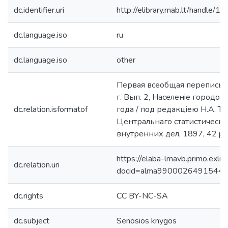
dc.identifier.uri
http://elibrary.mab.lt/handle/1
dc.language.iso
ru
dc.language.iso
other
Первая всеобщая перепись н
г. Вып. 2, Населенiе городо
dc.relation.isformatof
года / под редакцiею Н.А. Т
Центральнаго статистическа
внутренних дел, 1897, 42 pusla
https://elaba-lmavb.primo.exlib
dc.relation.uri
docid=alma9900026491544
dc.rights
CC BY-NC-SA
dc.subject
Senosios knygos