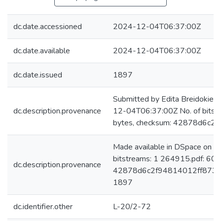
dc.date.accessioned
2024-12-04T06:37:00Z
dc.date.available
2024-12-04T06:37:00Z
dc.date.issued
1897
Submitted by Edita Breidokien
dc.description.provenance
12-04T06:37:00Z No. of bits
bytes, checksum: 42878d6c
Made available in DSpace on 
bitstreams: 1 264915.pdf: 60
dc.description.provenance
42878d6c2f94814012ff873016
1897
dc.identifier.other
L-20/2-72