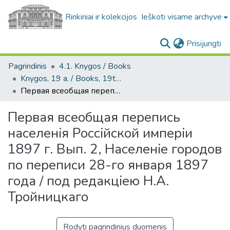
Rinkiniai ir kolekcijos
Ieškoti visame archyve
(c
Prisijungti
Pagrindinis
4.1. Knygos / Books
Knygos, 19 a. / Books, 19th century
Первая всеобщая перепись населенiя Россiйской имперiи 1897 г. Вып. 2, Населенiе городов по переписи 28-го января 1897 года / под редакцiею Н.А. Тройницкаго
Первая всеобщая перепись
населенiя Россiйской имперiи
1897 г. Вып. 2, Населенiе городов
по переписи 28-го января 1897
года / под редакцiею Н.А.
Тройницкаго
Rodyti pagrindinius duomenis