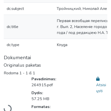
dc.subject
Тройницкий, Николай Алекса
Первая всеобщая перепись н
dc.title
г. Вып. 2, Населенiе городо
года / под редакцiею Н.А. Т
dc.type
Knyga
Dokumentai
Originalus paketas
Rodoma
1 - 1 iš 1
Pavadinimas:
264915.pdf
Atsisi
ųsti
Dydis:
Įkeliama...
57.25 MB
Formatas: