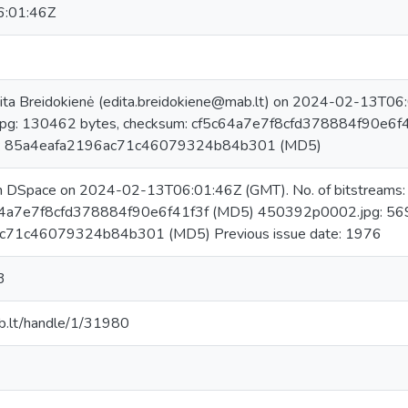
:01:46Z
ita Breidokienė (edita.breidokiene@mab.lt) on 2024-02-13T06:0
g: 130462 bytes, checksum: cf5c64a7e7f8cfd378884f90e6f
um: 85a4eafa2196ac71c46079324b84b301 (MD5)
in DSpace on 2024-02-13T06:01:46Z (GMT). No. of bitstreams
64a7e7f8cfd378884f90e6f41f3f (MD5) 450392p0002.jpg: 569
c71c46079324b84b301 (MD5) Previous issue date: 1976
3
mab.lt/handle/1/31980