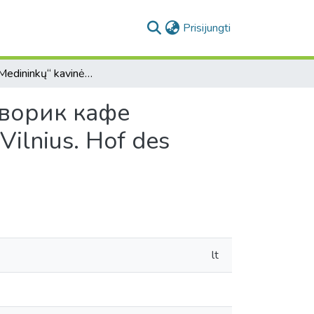
(current)
Prisijungti
Vilnius. „Medininkų“ kavinės kiemas = Вильнюс. Дворик кафе «Медининкай» = Vilnius. The yard if Medininkai = Vilnius. Hof des Cafés „Medininkai“
 Дворик кафе
Vilnius. Hof des
lt