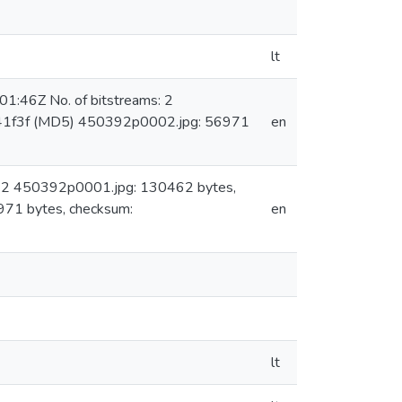
lt
1:46Z No. of bitstreams: 2
41f3f (MD5) 450392p0002.jpg: 56971
en
: 2 450392p0001.jpg: 130462 bytes,
71 bytes, checksum:
en
lt