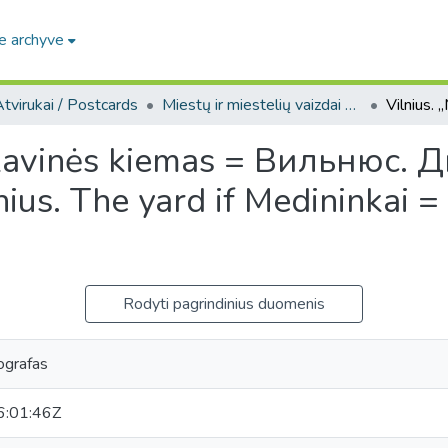
e archyve
tvirukai / Postcards
Miestų ir miestelių vaizdai atvirukuose / Postcard views of cities and towns
“ kavinės kiemas = Вильнюс.
s. The yard if Medininkai = 
Rodyti pagrindinius duomenis
ografas
:01:46Z