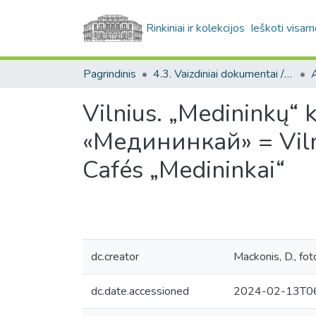
Rinkiniai ir kolekcijos
Ieškoti visam
Pagrindinis
4.3. Vaizdiniai dokumentai / Visual documents
A
Vilnius. „Medininkų
«Медининкай» = Vilniu
Cafés „Medininkai“
dc.creator
Mackonis, D., fot
dc.date.accessioned
2024-02-13T06