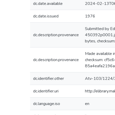
dc.date.available
2024-02-13T06
dc.date.issued
1976
Submitted by Ed
dc.description.provenance
450392p0001.jp
bytes, checks
Made available 
dc.description.provenance
checksum: cf5c
85a4eafa2196a
dc.identifier.other
Atv-103/1224/
dc.identifier.uri
http://elibrary.
dc.language.iso
en