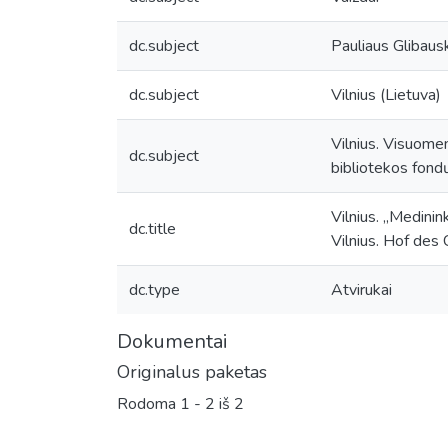
dc.subject
Pauliaus Glibaus
dc.subject
Vilnius (Lietuva)
Vilnius. Visuomen
dc.subject
bibliotekos fon
Vilnius. „Medin
dc.title
Vilnius. Hof des
dc.type
Atvirukai
Dokumentai
Originalus paketas
Rodoma
1 - 2 iš 2