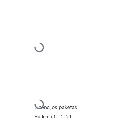
Įkeliama...
Įkeliama...
Licencijos paketas
Rodoma
1 - 1 iš 1