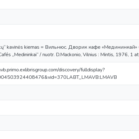
inkų“ kavinės kiemas = Вильнюс. Дворик кафе «Медининкай» = Vi
Cafés „Medininkai“ / nuotr. D.Mackonio, Vilnius : Mintis, 1976, 1 a
avb.primo.exlibrisgroup.com/discovery/fulldisplay?
0004503924408476&vid=370LABT_LMAVB:LMAVB