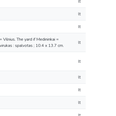
lt
lt
lt
lnius. The yard if Medininkai =
lt
tvirukas : spalvotas ; 10.4 x 13.7 cm.
lt
lt
lt
lt
lt