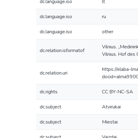
dc.language.iso
lt
dc.language.iso
ru
dc.language.iso
other
Vilnius. „Medin
dc.relation.isformatof
Vilnius. Hof des 
https://elaba-lm
dc.relation.uri
docid=alma99
dc.rights
CC BY-NC-SA
dc.subject
Atvirukai
dc.subject
Miestai
dc.subject
Vaizdai