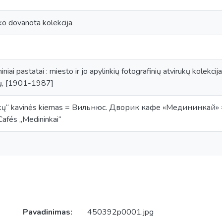
ko dovanota kolekcija
iniai pastatai : miesto ir jo apylinkių fotografinių atvirukų kolekc
dų, [1901-1987]
inkų“ kavinės kiemas = Вильнюс. Дворик кафе «Медининкай» = Vi
 Cafés „Medininkai“
Pavadinimas:
450392p0001.jpg