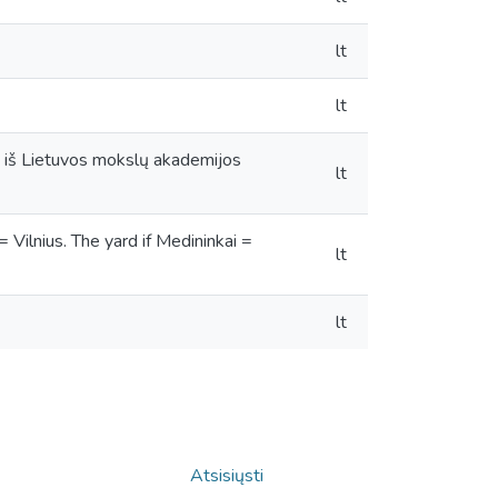
lt
lt
ija iš Lietuvos mokslų akademijos
lt
lnius. The yard if Medininkai =
lt
lt
Atsisiųsti