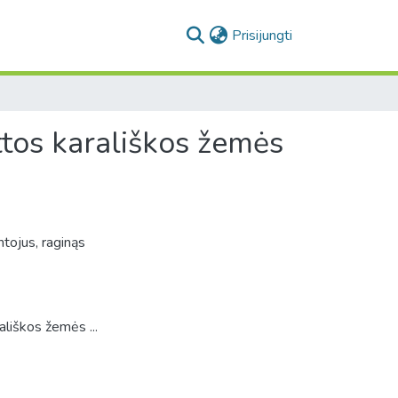
(current)
Prisijungti
tos karališkos žemės
tojus, raginąs
liškos žemės ...