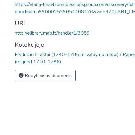
https://elaba-lmavb.primo.exlibrisgroup.com/discovery/ful
docid=alma990002539054408476&vid=370LABT_L
URL
http://elibrary.mab.lt/handle/1/3089
Kolekcijoje
Frydricho II raštai (1740–1786 m. valdymo metai) / Papers
(reigned 1740–1786)
Rodyti visus duomenis