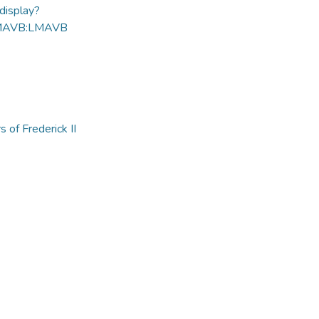
ldisplay?
MAVB:LMAVB
 of Frederick II