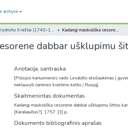
e archyve
Frydricho II raštai (1740–1786 m. valdymo metai) / Papers of Frederick II (reigned 1740–1786)
Kadangi maskoliška cesorene dabbar ušklupimu šittos karališkos žemės ...
esorene dabbar ušklupimu šit
Anotacija, santrauka
[Prūsijos kariuomenės vado Levaldto atsišaukimas į gyven
neklausyti carienės kvietimo keltis į Rusiją].
Skaitmenintas dokumentas
Kadangi maskoliška cesorene dabbar ušklupimu šittos kara
[Karaliaučius?], 1757. [3] p.
Dokumento bibliografinis aprašas