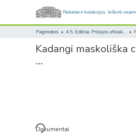
Rinkiniai ir kolekcijos
Ieškoti visam
Pagrindinis
4.5. Ediktai. Prūsijos oficialiųjų raštų rinkinys / Edicts. Collection of Prussian official documents
Kadangi maskoliška c
...
Įkeliama...
Dokumentai