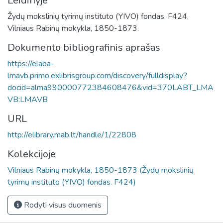
Leidinyje
Žydų mokslinių tyrimų instituto (YIVO) fondas. F424,
Vilniaus Rabinų mokykla, 1850-1873.
Dokumento bibliografinis aprašas
https://elaba-
lmavb.primo.exlibrisgroup.com/discovery/fulldisplay?
docid=alma990000772384608476&vid=370LABT_LMA
VB:LMAVB
URL
http://elibrary.mab.lt/handle/1/22808
Kolekcijoje
Vilniaus Rabinų mokykla, 1850-1873 (Žydų mokslinių
tyrimų instituto (YIVO) fondas. F424)
Rodyti visus duomenis