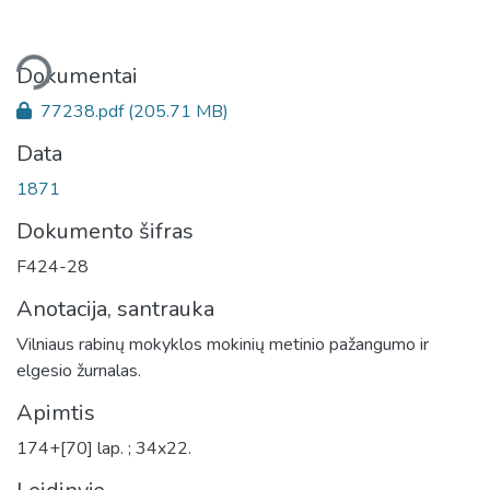
liama...
Dokumentai
77238.pdf
(205.71 MB)
Data
1871
Dokumento šifras
F424-28
Anotacija, santrauka
Vilniaus rabinų mokyklos mokinių metinio pažangumo ir
elgesio žurnalas.
Apimtis
174+[70] lap. ; 34x22.