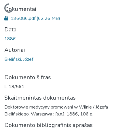
Įkeliama...
Dokumentai
196086.pdf
(62.26 MB)
Data
1886
Autoriai
Bieliński, Józef
Dokumento šifras
L-19/561
Skaitmenintas dokumentas
Doktorowie medycyny promowani w Wilnie / Józefa
Bielińskiego. Warszawa : [s.n.], 1886, 106 p.
Dokumento bibliografinis aprašas