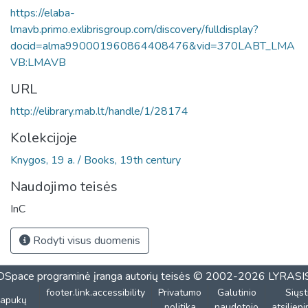
https://elaba-
lmavb.primo.exlibrisgroup.com/discovery/fulldisplay?
docid=alma990001960864408476&vid=370LABT_LMA
VB:LMAVB
URL
http://elibrary.mab.lt/handle/1/28174
Kolekcijoje
Knygos, 19 a. / Books, 19th century
Naudojimo teisės
InC
Rodyti visus duomenis
DSpace programinė įranga
autorių teisės © 2002-2026
LYRASI
footer.link.accessibility
Privatumo
Galutinio
Siųst
lapukų
politika
naudotojo
atsiliep