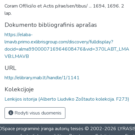
Coram Off/ici/io et Actis p/rae/sen/tibus/ ... 1694, 1696. 2
lap.
Dokumento bibliografinis aprašas
https://elaba-
lmavb.primo.exlibrisgroup.com/discovery/fulldisplay?
docid=alma990000716964608476&vid=370LABT_LMA
VB:LMAVB
URL
http://elibrary.mab.lt/handle/1/1141
Kolekcijoje
Lenkijos istorija (Alberto Liudviko Zoštauto kolekcija. F273)
Rodyti visus duomenis
DSpace programinė įranga
autorių teisės © 2002-2026
LYRASI