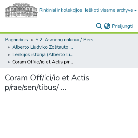
Rinkiniai ir kolekcijos
Ieškoti visame archyve
(c
Prisijungti
Pagrindinis
5.2. Asmenų rinkiniai / Personal collections
Alberto Liudviko Zoštauto kolekcija. F273
Lenkijos istorija (Alberto Liudviko Zoštauto kolekcija. F273)
Coram Off/ici/io et Actis p/rae/sen/tibus/ ...
Coram Off/ici/io et Actis
p/rae/sen/tibus/ ...