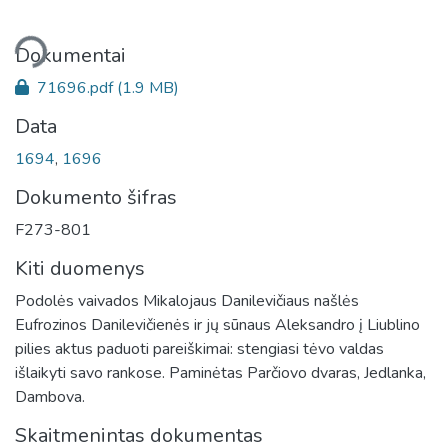
liama...
Dokumentai
71696.pdf
(1.9 MB)
Data
1694
,
1696
Dokumento šifras
F273-801
Kiti duomenys
Podolės vaivados Mikalojaus Danilevičiaus našlės
Eufrozinos Danilevičienės ir jų sūnaus Aleksandro į Liublino
pilies aktus paduoti pareiškimai: stengiasi tėvo valdas
išlaikyti savo rankose. Paminėtas Parčiovo dvaras, Jedlanka,
Dambova.
Skaitmenintas dokumentas