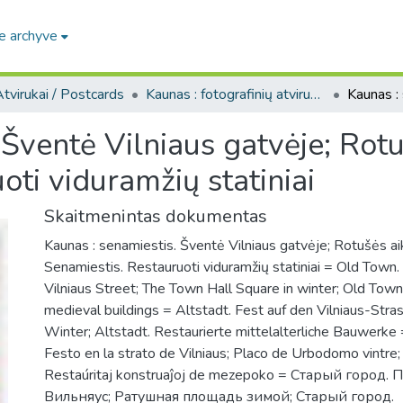
e archyve
tvirukai / Postcards
Kaunas : fotografinių atvirukų rinkinys, [1906-1991]
 Šventė Vilniaus gatvėje; Rotu
oti viduramžių statiniai
Skaitmenintas dokumentas
Kaunas : senamiestis. Šventė Vilniaus gatvėje; Rotušės ai
Senamiestis. Restauruoti viduramžių statiniai = Old Town. 
Vilniaus Street; The Town Hall Square in winter; Old Town
medieval buildings = Altstadt. Fest auf den Vilniaus-Stra
Winter; Altstadt. Restaurierte mittelalterliche Bauwerke
Festo en la strato de Vilniaus; Placo de Urbodomo vintre;
Restaúritaj konstruaĵoj de mezepoko = Старый город.
Вильняус; Ратушная площадь зимой; Старый город.