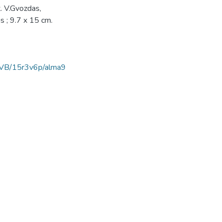
 V.Gvozdas,
s ; 9.7 x 15 cm.
AVB/15r3v6p/alma9