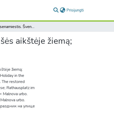
(current)
Prisijungti
Kaunas : senamiestis. Šventė Vilniaus gatvėje; Rotušės aikštėje žiemą; Senamiestis. Restauruoti viduramžių statiniai
šės aikštėje žiemą;
kštėje žiemą;
Holiday in the
. The restored
sse; Rathausplatz im
 = Malnova urbo.
 Malnova urbo.
 Праздник на улице