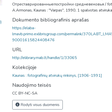
Отреставрированныепостройки средневековья / fot.
A.Armonas, Kaunas : "Varpas", 1990, 1 spalvotas atviruka
Dokumento bibliografinis aprašas
)
https://elaba-
lmavb.primo.exlibrisgroup.com/permalink/370LABT_LM
90001615824408476
URL
http://elibrary.mab.lt/handle/1/33065
Kolekcijoje
Kaunas : fotografinių atvirukų rinkinys, [1906-1991]
Naudojimo teisės
CC BY-NC-SA
Rodyti visus duomenis