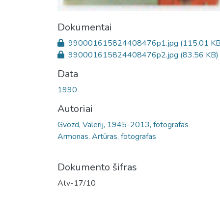
Dokumentai
990001615824408476p1.jpg
(115.01 KB
990001615824408476p2.jpg
(83.56 KB)
Data
1990
Autoriai
Gvozd, Valerij, 1945-2013, fotografas
Armonas, Artūras, fotografas
Dokumento šifras
Atv-17/10