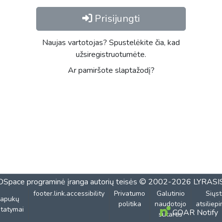
Prisijungti
Naujas vartotojas? Spustelėkite čia, kad
užsiregistruotumėte.
Ar pamiršote slaptažodį?
DSpace programinė įranga
autorių teisės © 2002-2026
LYRASI
footer.link.accessibility
Privatumo
Galutinio
Siųst
lapukų
politika
naudotojo
atsiliep
tatymai
COAR Notify
sutartis