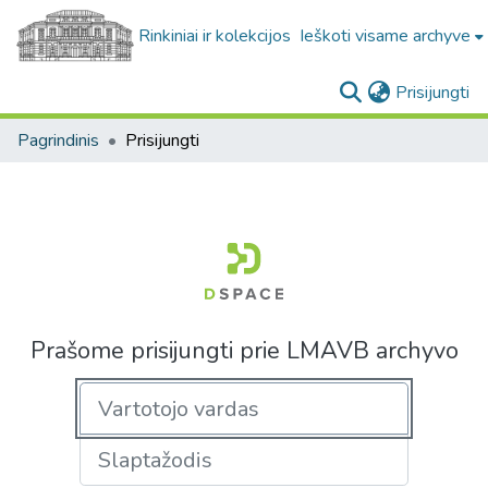
Rinkiniai ir kolekcijos
Ieškoti visame archyve
(c
Prisijungti
Pagrindinis
Prisijungti
Prašome prisijungti prie LMAVB archyvo