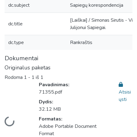
dc.subject
Sapiegų korespondencija
[Laiškai] / Simonas Sirutis - Vil
dc.title
Julijonui Sapiegai.
dc.type
Rankraštis
Dokumentai
Originalus paketas
Rodoma
1 - 1 iš 1
Pavadinimas:
71355.pdf
Atsisi
ųsti
Dydis:
32.12 MB
Formatas:
Įkeliama...
Adobe Portable Document
Format