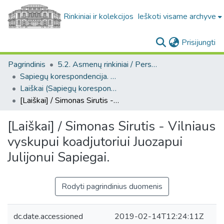
Rinkiniai ir kolekcijos
Ieškoti visame archyve
(c
Prisijungti
Pagrindinis
5.2. Asmenų rinkiniai / Personal collections
Sapiegų korespondencija. F139
Laiškai (Sapiegų korespondencija. F139)
[Laiškai] / Simonas Sirutis - Vilniaus vyskupui koadjutoriui Juozapui Julijonui Sapiegai.
[Laiškai] / Simonas Sirutis - Vilniaus
vyskupui koadjutoriui Juozapui
Julijonui Sapiegai.
Rodyti pagrindinius duomenis
dc.date.accessioned
2019-02-14T12:24:11Z