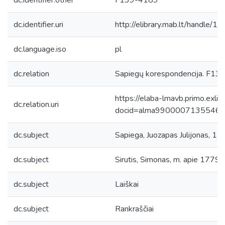
dc.identifier.other
F139-4189
dc.identifier.uri
http://elibrary.mab.lt/handle/1
dc.language.iso
pl
dc.relation
Sapiegų korespondencija. F139, L
https://elaba-lmavb.primo.exlib
dc.relation.uri
docid=alma9900007135546
dc.subject
Sapiega, Juozapas Julijonas, 
dc.subject
Sirutis, Simonas, m. apie 1779
dc.subject
Laiškai
dc.subject
Rankraščiai