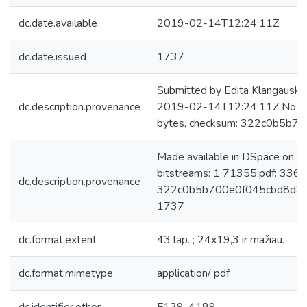
dc.date.available
2019-02-14T12:24:11Z
dc.date.issued
1737
Submitted by Edita Klangauskai
dc.description.provenance
2019-02-14T12:24:11Z No. of
bytes, checksum: 322c0b5b
Made available in DSpace on 
bitstreams: 1 71355.pdf: 336
dc.description.provenance
322c0b5b700e0f045cbd8d8245
1737
dc.format.extent
43 lap. ; 24x19,3 ir mažiau.
dc.format.mimetype
application/ pdf