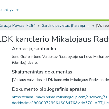
e archyve
arazija Povilas. F264
Gardino pavietas (Karazija Povilas. F264)
 LDK kanclerio Mikalojaus Rad
Anotacija, santrauka
Jono Grato ir Jono Vaitiekavičiaus byloje su Levu Michailov
(Gainikų) dvaro.
Skaitmenintas dokumentas
[Vilniaus vaivados ir LDK kanclerio Mikalojaus Radvilos de
Dokumento bibliografinis aprašas
https://elaba-lmavb.primo.exlibrisgroup.com/discovery/ful
docid=alma990000723964608476&vid=370LABT_L