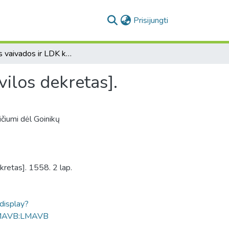
(current)
Prisijungti
[Vilniaus vaivados ir LDK kanclerio Mikalojaus Radvilos dekretas].
vilos dekretas].
ičiumi dėl Goinikų
kretas]. 1558. 2 lap.
ldisplay?
MAVB:LMAVB