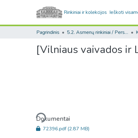
Rinkiniai ir kolekcijos
Ieškoti visam
Pagrindinis
5.2. Asmenų rinkiniai / Personal collections
K
[Vilniaus vaivados ir
Įkeliama...
Dokumentai
72396.pdf
(2.87 MB)