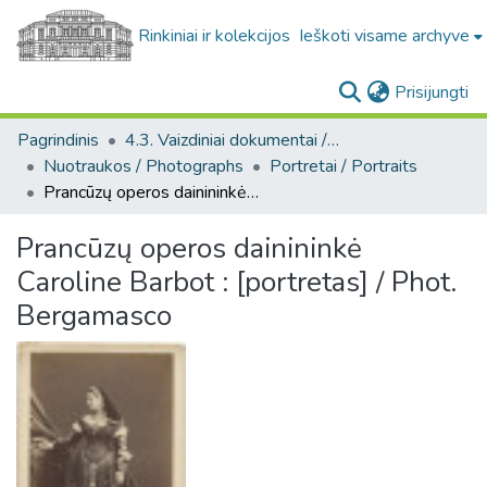
Rinkiniai ir kolekcijos
Ieškoti visame archyve
(c
Prisijungti
Pagrindinis
4.3. Vaizdiniai dokumentai / Visual documents
Nuotraukos / Photographs
Portretai / Portraits
Prancūzų operos dainininkė Caroline Barbot : [portretas] / Phot. Bergamasco
Prancūzų operos dainininkė
Caroline Barbot : [portretas] / Phot.
Bergamasco