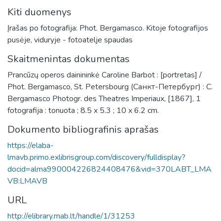
Kiti duomenys
Įrašas po fotografija: Phot. Bergamasco. Kitoje fotografijos
pusėje, viduryje - fotoatelje spaudas
Skaitmenintas dokumentas
Prancūzų operos dainininkė Caroline Barbot : [portretas] /
Phot. Bergamasco, St. Petersbourg (Санкт-Петербург) : C.
Bergamasco Photogr. des Theatres Imperiaux, [1867], 1
fotografija : tonuota ; 8.5 x 5.3 ; 10 x 6.2 cm.
Dokumento bibliografinis aprašas
https://elaba-
lmavb.primo.exlibrisgroup.com/discovery/fulldisplay?
docid=alma990004226824408476&vid=370LABT_LMA
VB:LMAVB
URL
http://elibrary.mab.lt/handle/1/31253