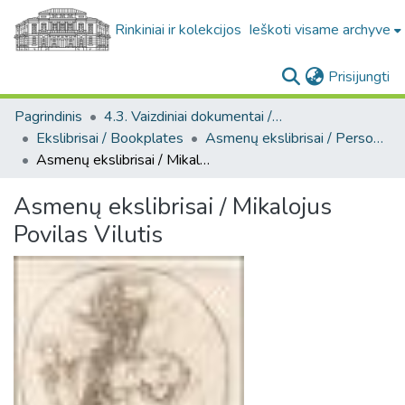
Rinkiniai ir kolekcijos
Ieškoti visame archyve
(c
Prisijungti
Pagrindinis
4.3. Vaizdiniai dokumentai / Visual documents
Ekslibrisai / Bookplates
Asmenų ekslibrisai / Personal bookplates
Asmenų ekslibrisai / Mikalojus Povilas Vilutis
Asmenų ekslibrisai / Mikalojus
Povilas Vilutis