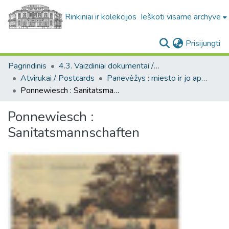
Rinkiniai ir kolekcijos
Ieškoti visame archyve
(c
Prisijungti
Pagrindinis
4.3. Vaizdiniai dokumentai / Visual documents
Atvirukai / Postcards
Panevėžys : miesto ir jo apylinkių fotografinių atvirukų rinkinys
Ponnewiesch : Sanitatsmannschaften
Ponnewiesch :
Sanitatsmannschaften