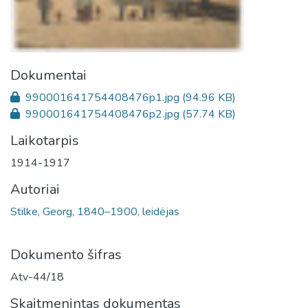
Dokumentai
990001641754408476p1.jpg
(94.96 KB)
990001641754408476p2.jpg
(57.74 KB)
Laikotarpis
1914-1917
Autoriai
Stilke, Georg, 1840–1900, leidėjas
Dokumento šifras
Atv-44/18
Skaitmenintas dokumentas