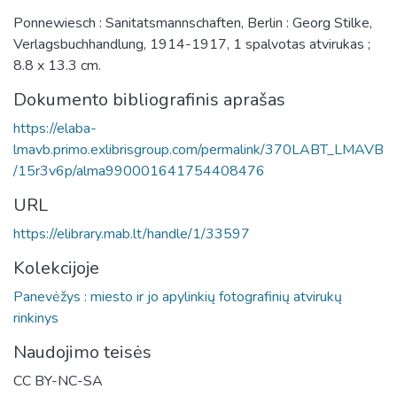
Ponnewiesch : Sanitatsmannschaften, Berlin : Georg Stilke,
Verlagsbuchhandlung, 1914-1917, 1 spalvotas atvirukas ;
8.8 x 13.3 cm.
Dokumento bibliografinis aprašas
https://elaba-
lmavb.primo.exlibrisgroup.com/permalink/370LABT_LMAVB
/15r3v6p/alma990001641754408476
URL
https://elibrary.mab.lt/handle/1/33597
Kolekcijoje
Panevėžys : miesto ir jo apylinkių fotografinių atvirukų
rinkinys
Naudojimo teisės
CC BY-NC-SA