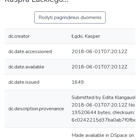
Rodyti pagrindinius duomenis
dc.creator
Łącki, Kasper
dc.date.accessioned
2018-06-01T07:20:12Z
dc.date.available
2018-06-01T07:20:12Z
dc.date.issued
1649
Submitted by Edita Klangauskai
2018-06-01T07:20:12Z No. of 
dc.description.provenance
19520644 bytes, checksum:
6c0242215d37ba0ab7f0fbe5
Made available in DSpace on 