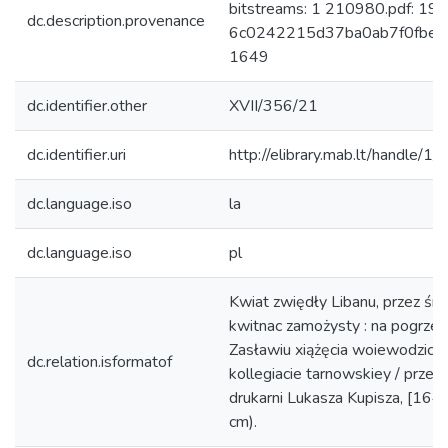
bitstreams: 1 210980.pdf: 19
dc.description.provenance
6c0242215d37ba0ab7f0fbe533
1649
dc.identifier.other
XVII/356/21
dc.identifier.uri
http://elibrary.mab.lt/handle/1
dc.language.iso
la
dc.language.iso
pl
Kwiat zwiędły Libanu, przez śm
kwitnac zamożysty : na pogrzebi
Zasławiu xiążęcia woiewodzica
dc.relation.isformatof
kollegiacie tarnowskiey / przez
drukarni Lukasza Kupisza, [1649], 
cm).