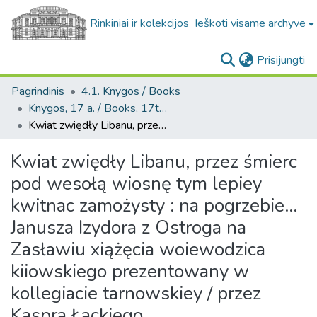
Rinkiniai ir kolekcijos
Ieškoti visame archyve
(c
Prisijungti
Pagrindinis
4.1. Knygos / Books
Knygos, 17 a. / Books, 17th century
Kwiat zwiędły Libanu, przez śmierc pod wesołą wiosnę tym lepiey kwitnac zamożysty : na pogrzebie... Janusza Izydora z Ostroga na Zasławiu xiążęcia woiewodzica kiiowskiego prezentowany w kollegiacie tarnowskiey / przez Kaspra Łackiego...
Kwiat zwiędły Libanu, przez śmierc
pod wesołą wiosnę tym lepiey
kwitnac zamożysty : na pogrzebie...
Janusza Izydora z Ostroga na
Zasławiu xiążęcia woiewodzica
kiiowskiego prezentowany w
kollegiacie tarnowskiey / przez
Kaspra Łackiego...