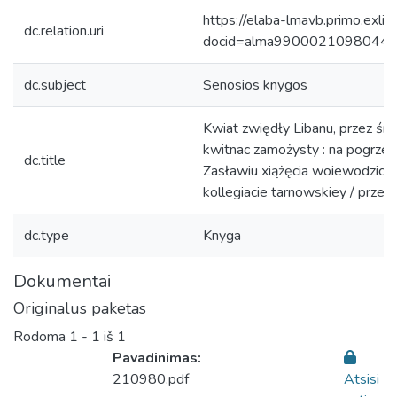
https://elaba-lmavb.primo.exlib
dc.relation.uri
docid=alma9900021098044
dc.subject
Senosios knygos
Kwiat zwiędły Libanu, przez śm
kwitnac zamożysty : na pogrzebi
dc.title
Zasławiu xiążęcia woiewodzica
kollegiacie tarnowskiey / przez 
dc.type
Knyga
Dokumentai
Originalus paketas
Rodoma
1 - 1 iš 1
Pavadinimas:
210980.pdf
Atsisi