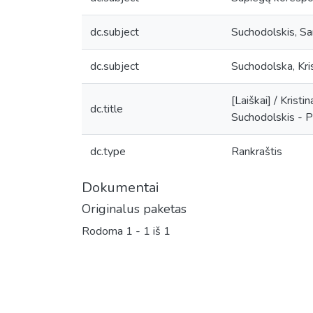
dc.subject
Suchodolskis, Sa
dc.subject
Suchodolska, Kri
[Laiškai] / Krist
dc.title
Suchodolskis - Po
dc.type
Rankraštis
Dokumentai
Originalus paketas
Rodoma
1 - 1 iš 1