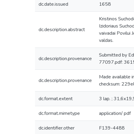
dc.date.issued
1658
Kristinos Suchodo
Izidoriaus Suchod
dc.description.abstract
vaivadai Povilui
valdas.
Submitted by Ed
dc.description.provenance
77097.pdf: 36
Made available 
dc.description.provenance
checksum: 229e
dc.format.extent
3 lap. ; 31,6x19,
dc.format.mimetype
application/ pdf
dc.identifier.other
F139-4488