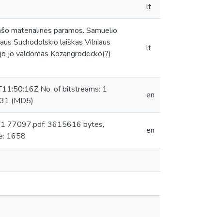
lt
prašo materialinės paramos. Samuelio
riaus Suchodolskio laiškas Vilniaus
lt
okojo jo valdomas Kozangrodecko(?)
11:50:16Z No. of bitstreams: 1
en
431 (MD5)
: 1 77097.pdf: 3615616 bytes,
en
e: 1658