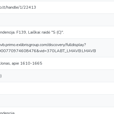
mab.lt/handle/1/22413
encija. F139, Laiškai: raidė "S (С)".
avb.primo.exlibrisgroup.com/discovery/fulldisplay?
0000770974608476&vid=370LABT_LMAVB:LMAVB
s Jonas, apie 1610-1665
)
ndencija