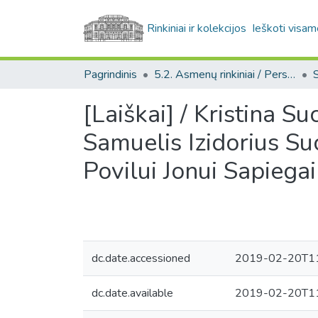
Rinkiniai ir kolekcijos
Ieškoti visam
Pagrindinis
5.2. Asmenų rinkiniai / Personal collections
[Laiškai] / Kristina S
Samuelis Izidorius Su
Povilui Jonui Sapiegai
dc.date.accessioned
2019-02-20T11
dc.date.available
2019-02-20T11