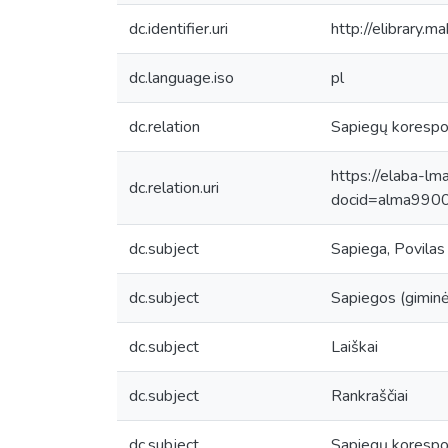
dc.identifier.uri
http://elibrary.
dc.language.iso
pl
dc.relation
Sapiegų korespond
https://elaba-lm
dc.relation.uri
docid=alma99
dc.subject
Sapiega, Povila
dc.subject
Sapiegos (giminė
dc.subject
Laiškai
dc.subject
Rankraščiai
dc.subject
Sapiegų korespo