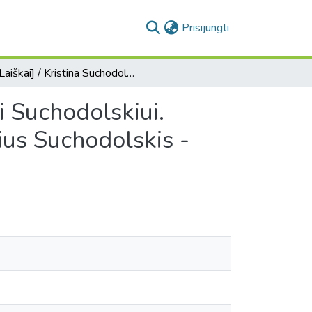
(current)
Prisijungti
[Laiškai] / Kristina Suchodolska - Samueliui Izidoriui Suchodolskiui. Samuelis Izidorius Suchodolskis - ? Samuelis Izidorius Suchodolskis - Povilui Jonui Sapiegai
ui Suchodolskiui.
ius Suchodolskis -