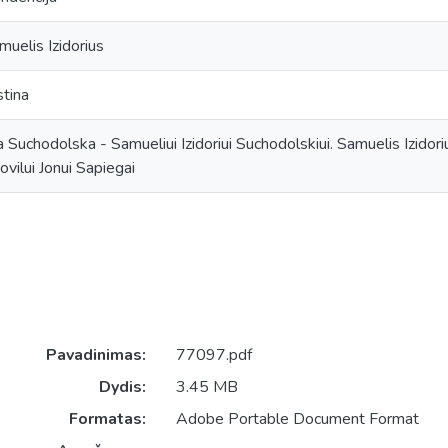
muelis Izidorius
stina
ina Suchodolska - Samueliui Izidoriui Suchodolskiui. Samuelis Izidor
vilui Jonui Sapiegai
Pavadinimas:
77097.pdf
Dydis:
3.45 MB
Formatas:
Adobe Portable Document Format