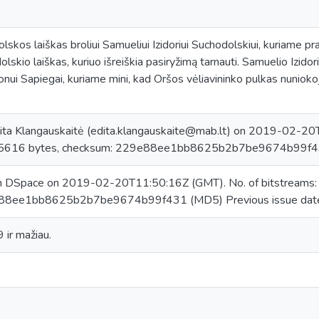
lskos laiškas broliui Samueliui Izidoriui Suchodolskiui, kuriame 
olskio laiškas, kuriuo išreiškia pasiryžimą tarnauti. Samuelio Izido
 Jonui Sapiegai, kuriame mini, kad Oršos vėliavininko pulkas nuni
ita Klangauskaitė (edita.klangauskaite@mab.lt) on 2019-02-20T
15616 bytes, checksum: 229e88ee1bb8625b2b7be9674b99f
in DSpace on 2019-02-20T11:50:16Z (GMT). No. of bitstreams
88ee1bb8625b2b7be9674b99f431 (MD5) Previous issue dat
9 ir mažiau.