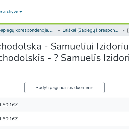
e archyve
Sapiegų korespondencija. F139
Laiškai (Sapiegų korespondencija. F139)
uchodolska - Samueliui Izidori
chodolskis - ? Samuelis Izidor
Rodyti pagrindinius duomenis
:50:16Z
:50:16Z