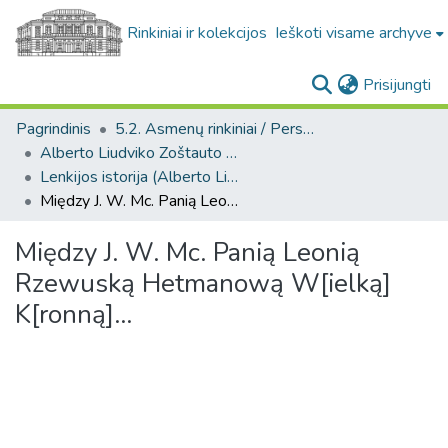
Rinkiniai ir kolekcijos
Ieškoti visame archyve
(c
Prisijungti
Pagrindinis
5.2. Asmenų rinkiniai / Personal collections
Alberto Liudviko Zoštauto kolekcija. F273
Lenkijos istorija (Alberto Liudviko Zoštauto kolekcija. F273)
Między J. W. Mc. Panią Leonią Rzewuską Hetmanową W[ielką] K[ronną]...
Między J. W. Mc. Panią Leonią
Rzewuską Hetmanową W[ielką]
K[ronną]...