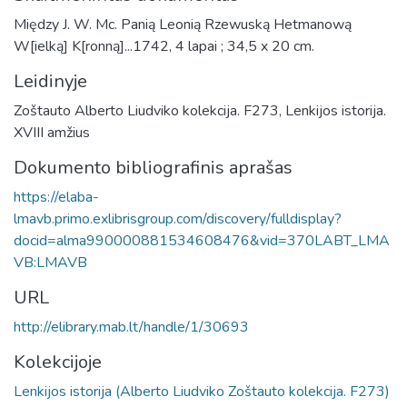
Między J. W. Mc. Panią Leonią Rzewuską Hetmanową
W[ielką] K[ronną]...1742, 4 lapai ; 34,5 x 20 cm.
Leidinyje
Zoštauto Alberto Liudviko kolekcija. F273, Lenkijos istorija.
XVIII amžius
Dokumento bibliografinis aprašas
https://elaba-
lmavb.primo.exlibrisgroup.com/discovery/fulldisplay?
docid=alma990000881534608476&vid=370LABT_LMA
VB:LMAVB
URL
http://elibrary.mab.lt/handle/1/30693
Kolekcijoje
Lenkijos istorija (Alberto Liudviko Zoštauto kolekcija. F273)