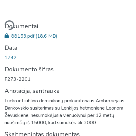
liama...
Dokumentai
88153.pdf
(18.6 MB)
Data
1742
Dokumento šifras
F273-2201
Anotacija, santrauka
Lucko ir Liublino dominikonų prokuratoriaus Ambroziejaus
Bankovskio susitarimas su Lenkijos hetmoniene Leonora
Ževuskiene, nesumokėjusia vienuolynui per 12 metų
nuošimčių iš 15000, kad sumokės tik 3000
Skaitmenintas dokumentas