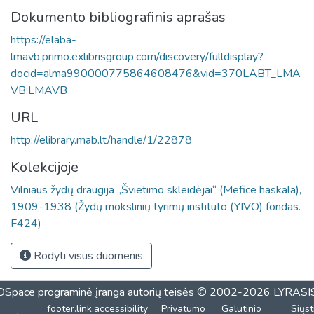
Dokumento bibliografinis aprašas
https://elaba-
lmavb.primo.exlibrisgroup.com/discovery/fulldisplay?
docid=alma990000775864608476&vid=370LABT_LMA
VB:LMAVB
URL
http://elibrary.mab.lt/handle/1/22878
Kolekcijoje
Vilniaus žydų draugija „Švietimo skleidėjai“ (Mefice haskala),
1909-1938 (Žydų mokslinių tyrimų instituto (YIVO) fondas.
F424)
Rodyti visus duomenis
DSpace programinė įranga
autorių teisės © 2002-2026
LYRASI
footer.link.accessibility
Privatumo
Galutinio
Siųst