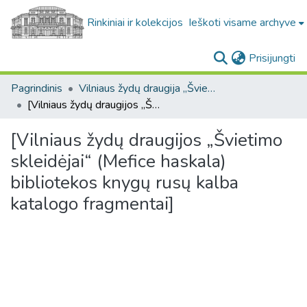
Rinkiniai ir kolekcijos
Ieškoti visame archyve
(c
Prisijungti
Pagrindinis
Vilniaus žydų draugija „Švietimo skleidėjai“ (Mefice haskala), 1909-1938 (Žydų mokslinių tyrimų instituto (YIVO) fondas. F424)
[Vilniaus žydų draugijos „Švietimo skleidėjai“ (Mefice haskala) bibliotekos knygų rusų kalba katalogo fragmentai]
[Vilniaus žydų draugijos „Švietimo
skleidėjai“ (Mefice haskala)
bibliotekos knygų rusų kalba
katalogo fragmentai]