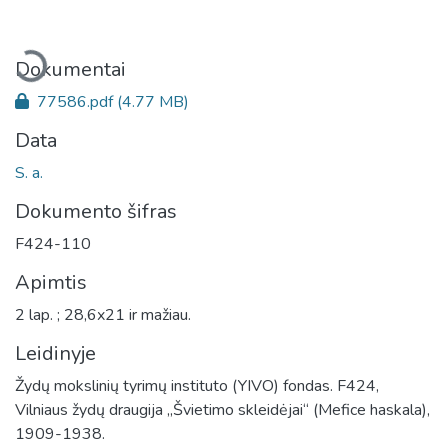
keliama...
Dokumentai
77586.pdf
(4.77 MB)
Data
S. a.
Dokumento šifras
F424-110
Apimtis
2 lap. ; 28,6x21 ir mažiau.
Leidinyje
Žydų mokslinių tyrimų instituto (YIVO) fondas. F424,
Vilniaus žydų draugija „Švietimo skleidėjai“ (Mefice haskala),
1909-1938.