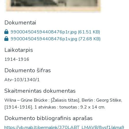
Dokumentai
990004504594408476p1r.jpg
(61.51 KB)
990004504594408476p1v.jpg
(72.68 KB)
Laikotarpis
1914-1916
Dokumento šifras
Atv-103/1340/1
Skaitmenintas dokumentas
Wilna – Grüne Brücke : [Žaliasis tiltas], Berlin : Georg Stilke,
[1914-1916], 1 atvirukas : tonuotas ; 9.2 x 14 cm.
Dokumento bibliografinis aprašas
https://vb.mab.lt/permalink/370LABT_LMAVB/8vsf1/alma9