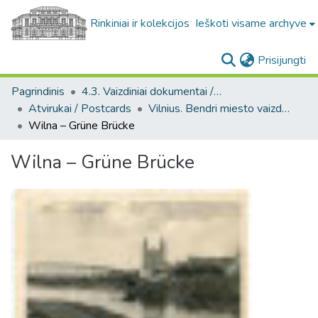
Rinkiniai ir kolekcijos
Ieškoti visame archyve
(c
Prisijungti
Pagrindinis
4.3. Vaizdiniai dokumentai / Visual documents
Atvirukai / Postcards
Vilnius. Bendri miesto vaizdai : miesto ir jo apylinkių fotografinių atvirukų rinkinys
Wilna – Grüne Brücke
Wilna – Grüne Brücke