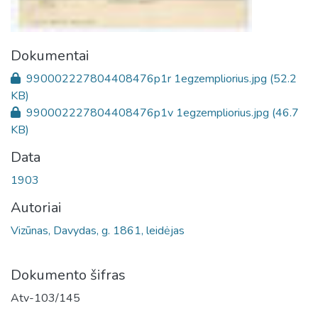
Dokumentai
990002227804408476p1r 1egzempliorius.jpg
(52.2
KB)
990002227804408476p1v 1egzempliorius.jpg
(46.7
KB)
Data
1903
Autoriai
Vizūnas, Davydas, g. 1861, leidėjas
Dokumento šifras
Atv-103/145