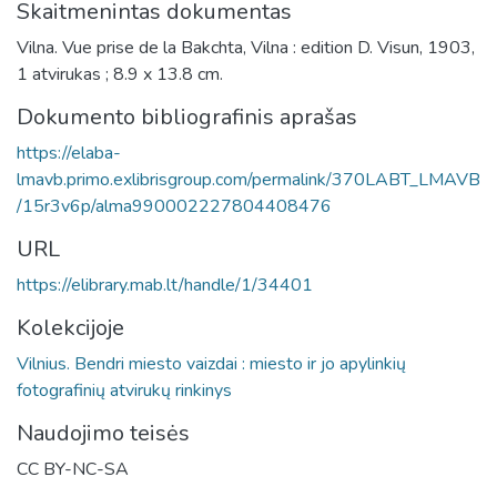
Skaitmenintas dokumentas
Vilna. Vue prise de la Bakchta, Vilna : edition D. Visun, 1903,
1 atvirukas ; 8.9 x 13.8 cm.
Dokumento bibliografinis aprašas
https://elaba-
lmavb.primo.exlibrisgroup.com/permalink/370LABT_LMAVB
/15r3v6p/alma990002227804408476
URL
https://elibrary.mab.lt/handle/1/34401
Kolekcijoje
Vilnius. Bendri miesto vaizdai : miesto ir jo apylinkių
fotografinių atvirukų rinkinys
Naudojimo teisės
CC BY-NC-SA