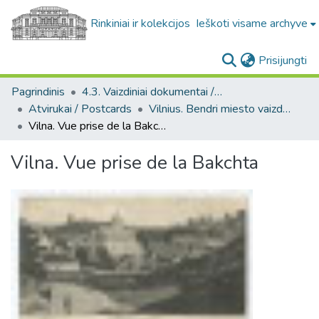
Rinkiniai ir kolekcijos
Ieškoti visame archyve
(c
Prisijungti
Pagrindinis
4.3. Vaizdiniai dokumentai / Visual documents
Atvirukai / Postcards
Vilnius. Bendri miesto vaizdai : miesto ir jo apylinkių fotografinių atvirukų rinkinys
Vilna. Vue prise de la Bakchta
Vilna. Vue prise de la Bakchta