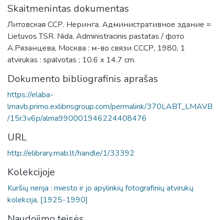
Skaitmenintas dokumentas
Литовская ССР. Неринга. Административное здание =
Lietuvos TSR. Nida. Administracinis pastatas / фото
А.Рязанцева, Москва : м-во связи СССР, 1980, 1
atvirukas : spalvotas ; 10.6 x 14.7 cm.
Dokumento bibliografinis aprašas
https://elaba-
lmavb.primo.exlibrisgroup.com/permalink/370LABT_LMAVB
/15r3v6p/alma990001946224408476
URL
http://elibrary.mab.lt/handle/1/33392
Kolekcijoje
Kuršių nerija : miesto ir jo apylinkių fotografinių atvirukų
kolekcija, [1925-1990]
Naudojimo teisės