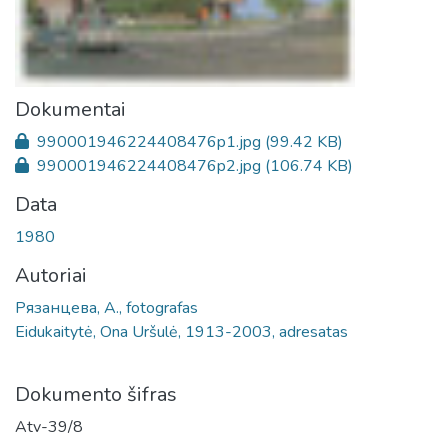
Dokumentai
990001946224408476p1.jpg
(99.42 KB)
990001946224408476p2.jpg
(106.74 KB)
Data
1980
Autoriai
Рязанцева, A., fotografas
Eidukaitytė, Ona Uršulė, 1913-2003, adresatas
Dokumento šifras
Atv-39/8