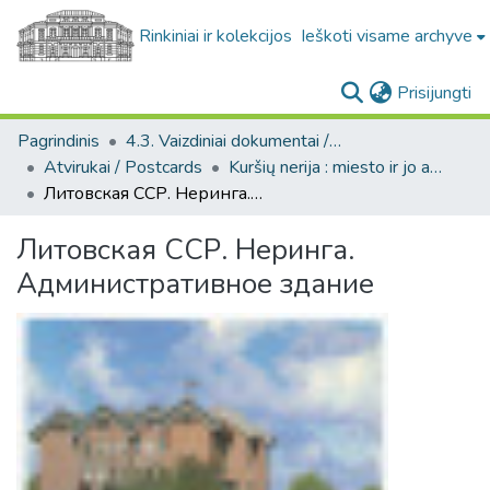
Rinkiniai ir kolekcijos
Ieškoti visame archyve
(c
Prisijungti
Pagrindinis
4.3. Vaizdiniai dokumentai / Visual documents
Atvirukai / Postcards
Kuršių nerija : miesto ir jo apylinkių fotografinių atvirukų kolekcija, [1925-1990]
Литовская ССР. Неринга. Административное здание
Литовская ССР. Неринга.
Административное здание