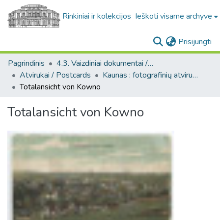
Rinkiniai ir kolekcijos
Ieškoti visame archyve
(c
Prisijungti
Pagrindinis
4.3. Vaizdiniai dokumentai / Visual documents
Atvirukai / Postcards
Kaunas : fotografinių atvirukų rinkinys, [1906-1991]
Totalansicht von Kowno
Totalansicht von Kowno