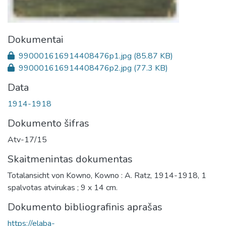
Dokumentai
990001616914408476p1.jpg
(85.87 KB)
990001616914408476p2.jpg
(77.3 KB)
Data
1914-1918
Dokumento šifras
Atv-17/15
Skaitmenintas dokumentas
Totalansicht von Kowno, Kowno : A. Ratz, 1914-1918, 1
spalvotas atvirukas ; 9 x 14 cm.
Dokumento bibliografinis aprašas
https://elaba-