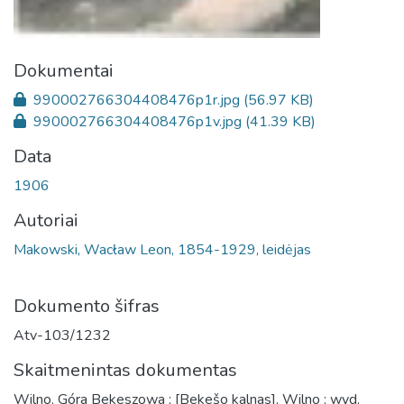
Dokumentai
990002766304408476p1r.jpg
(56.97 KB)
990002766304408476p1v.jpg
(41.39 KB)
Data
1906
Autoriai
Makowski, Wacław Leon, 1854-1929, leidėjas
Dokumento šifras
Atv-103/1232
Skaitmenintas dokumentas
Wilno. Góra Bekeszowa : [Bekešo kalnas], Wilno : wyd.