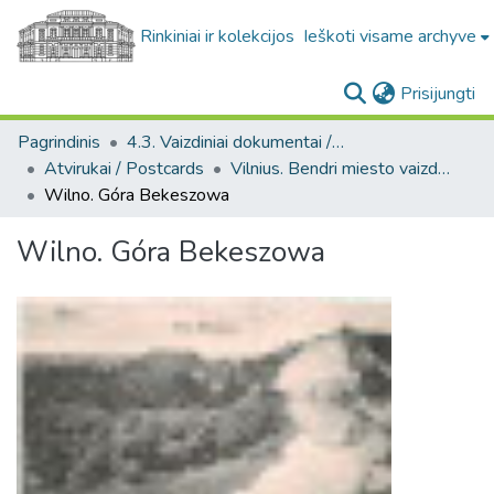
Rinkiniai ir kolekcijos
Ieškoti visame archyve
(c
Prisijungti
Pagrindinis
4.3. Vaizdiniai dokumentai / Visual documents
Atvirukai / Postcards
Vilnius. Bendri miesto vaizdai : miesto ir jo apylinkių fotografinių atvirukų rinkinys
Wilno. Góra Bekeszowa
Wilno. Góra Bekeszowa