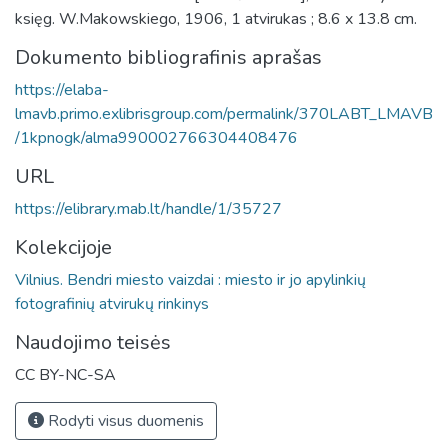
księg. W.Makowskiego, 1906, 1 atvirukas ; 8.6 x 13.8 cm.
Dokumento bibliografinis aprašas
https://elaba-
lmavb.primo.exlibrisgroup.com/permalink/370LABT_LMAVB
/1kpnogk/alma990002766304408476
URL
https://elibrary.mab.lt/handle/1/35727
Kolekcijoje
Vilnius. Bendri miesto vaizdai : miesto ir jo apylinkių
fotografinių atvirukų rinkinys
Naudojimo teisės
CC BY-NC-SA
Rodyti visus duomenis