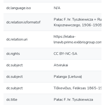
dc.language.iso
N/A
Pałac F. hr. Tyszkiewicza = Ru
dc.relation.isformatof
Krajoznawczego, 1906-1909, 1 a
https://elaba-
dc.relation.uri
lmavb.primo.exlibrisgroup.
dc.rights
CC BY-NC-SA
dc.subject
Atvirukai
dc.subject
Palanga (Lietuva)
dc.subject
Tiškevičius, Feliksas 1865-193
dc.title
Pałac F. hr. Tyszkiewicza