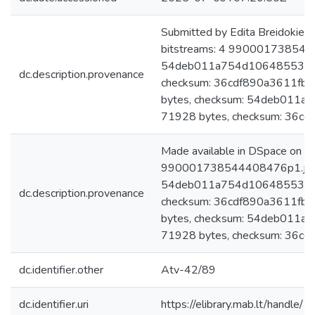
Submitted by Edita Breidokien
bitstreams: 4 9900017385444
54deb011a754d1064855396f
dc.description.provenance
checksum: 36cdf890a3611f
bytes, checksum: 54deb011
71928 bytes, checksum: 36
Made available in DSpace on 
990001738544408476p1.jpg: 
54deb011a754d1064855396f
dc.description.provenance
checksum: 36cdf890a3611f
bytes, checksum: 54deb011
71928 bytes, checksum: 36
dc.identifier.other
Atv-42/89
dc.identifier.uri
https://elibrary.mab.lt/handle/