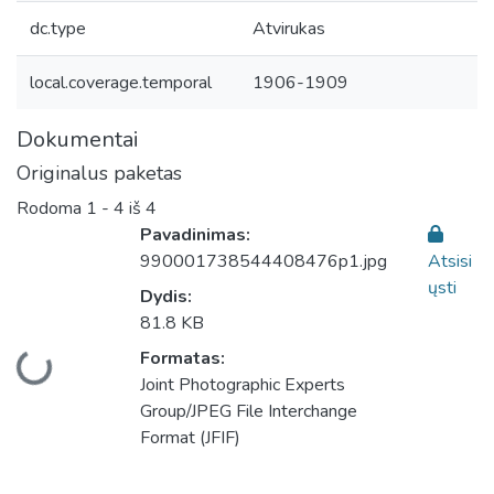
dc.type
Atvirukas
local.coverage.temporal
1906-1909
Dokumentai
Originalus paketas
Rodoma
1 - 4 iš 4
Pavadinimas:
990001738544408476p1.jpg
Atsisi
ųsti
Dydis:
81.8 KB
Formatas:
Įkeliama...
Joint Photographic Experts
Group/JPEG File Interchange
Format (JFIF)