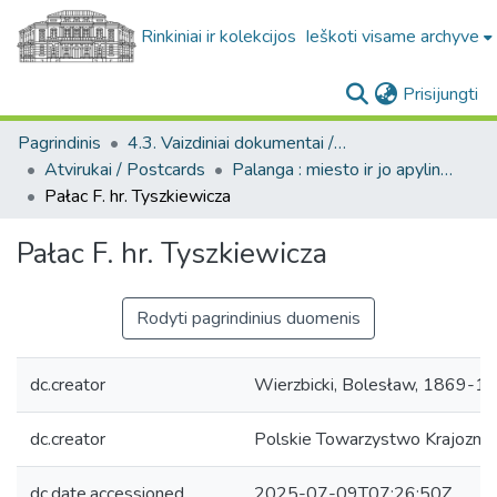
Rinkiniai ir kolekcijos
Ieškoti visame archyve
(c
Prisijungti
Pagrindinis
4.3. Vaizdiniai dokumentai / Visual documents
Atvirukai / Postcards
Palanga : miesto ir jo apylinkių fotografinių atvirukų kolekcija, [1890-1988]
Pałac F. hr. Tyszkiewicza
Pałac F. hr. Tyszkiewicza
Rodyti pagrindinius duomenis
dc.creator
Wierzbicki, Bolesław, 1869-19
dc.creator
Polskie Towarzystwo Krajoznaw
dc.date.accessioned
2025-07-09T07:26:50Z