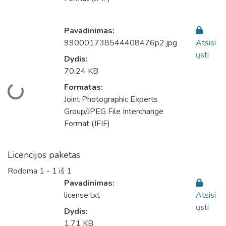
Pavadinimas:
990001738544408476p2.jpg
Atsisi
ųsti
Dydis:
70.24 KB
Formatas:
Įkeliama...
Joint Photographic Experts
Group/JPEG File Interchange
Format (JFIF)
Licencijos paketas
Rodoma
1 - 1 iš 1
Pavadinimas:
license.txt
Atsisi
ųsti
Dydis:
1.71 KB