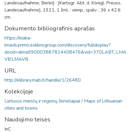
Landesaufnahme, Berlin] : [Kartogr. Abt. d. Königl. Preuss.
Landesaufnahme], 1921, 1 žml. : vienp., spalv. ; 36 x 42.6
cm.
Dokumento bibliografinis aprašas
https://elaba-
lmavb.primo.exlibrisgroup.com/discovery/fulldisplay?
docid=alma990003887814408476&vid=370LABT_LMA
VB:LMAVB
URL
http://elibrary.mab.lt/handle/1/26480
Kolekcijoje
Lietuvos miestų ir regionų žemėlapiai / Maps of Lithuanian
cities and towns
Naudojimo teisės
InC