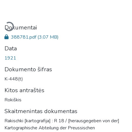
eliama...
Dokumentai
388781.pdf
(3.07 MB)
Data
1921
Dokumento šifras
K-448(t)
Kitos antraštės
Rokiškis
Skaitmenintas dokumentas
Rakischki [kartografija] : R 18 / [herausgegeben von der]
Kartographische Abteilung der Preussischen