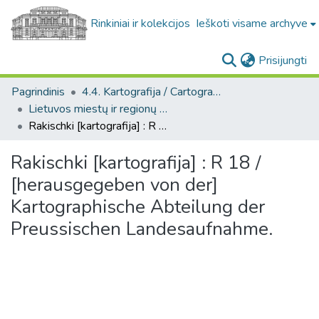
Rinkiniai ir kolekcijos
Ieškoti visame archyve
(c
Prisijungti
Pagrindinis
4.4. Kartografija / Cartography
Lietuvos miestų ir regionų žemėlapiai / Maps of Lithuanian cities and towns
Rakischki [kartografija] : R 18 / [herausgegeben von der] Kartographische Abteilung der Preussischen Landesaufnahme.
Rakischki [kartografija] : R 18 /
[herausgegeben von der]
Kartographische Abteilung der
Preussischen Landesaufnahme.