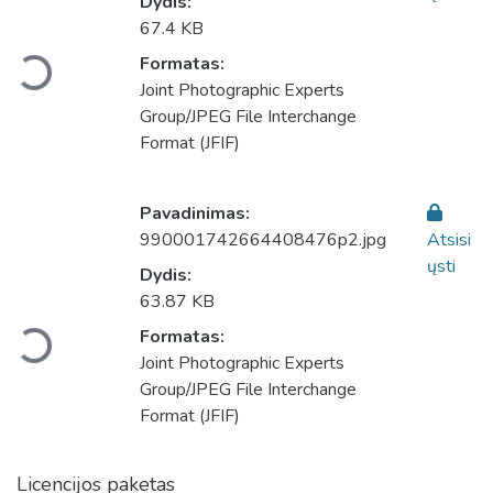
Dydis:
Įkeliama...
67.4 KB
Formatas:
Joint Photographic Experts
Group/JPEG File Interchange
Format (JFIF)
Pavadinimas:
990001742664408476p2.jpg
Atsisi
ųsti
Dydis:
Įkeliama...
63.87 KB
Formatas:
Joint Photographic Experts
Group/JPEG File Interchange
Format (JFIF)
Licencijos paketas