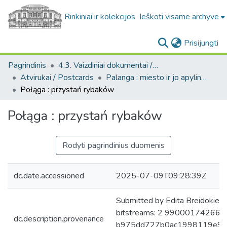
Rinkiniai ir kolekcijos
Ieškoti visame archyve
(c
Prisijungti
Pagrindinis
4.3. Vaizdiniai dokumentai / Visual documents
Atvirukai / Postcards
Palanga : miesto ir jo apylinkių fotografinių atvirukų kolekcija, [1890-1988]
Połąga : przystań rybaków
Połąga : przystań rybaków
Rodyti pagrindinius duomenis
dc.date.accessioned
2025-07-09T09:28:39Z
Submitted by Edita Breidokien
bitstreams: 2 9900017426644
dc.description.provenance
b975dd727b0ac1998119e9da