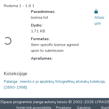
Rodoma
1 - 1 iš 1
Pavadinimas:
license.txt
Atsisi
ųsti
Dydis:
Įkeliama...
1.71 KB
Formatas:
Item-specific license agreed
upon to submission
Aprašymas:
Kolekcijoje
Palanga : miesto ir jo apylinkių fotografinių atvirukų kolekcija,
[1890-1988]
DSpace programinė įranga
autorių teisės © 2002-2026
LYRASI
footer.link.accessibility
Privatumo
Galutinio
Siųst