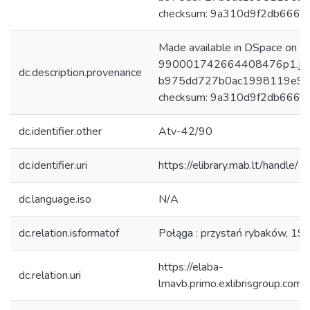
checksum: 9a310d9f2db666a
Made available in DSpace on 
990001742664408476p1.jpg: 
dc.description.provenance
b975dd727b0ac1998119e9da
checksum: 9a310d9f2db666a
dc.identifier.other
Atv-42/90
dc.identifier.uri
https://elibrary.mab.lt/handle/
dc.language.iso
N/A
dc.relation.isformatof
Połąga : przystań rybaków, 19--?
https://elaba-
dc.relation.uri
lmavb.primo.exlibrisgroup.