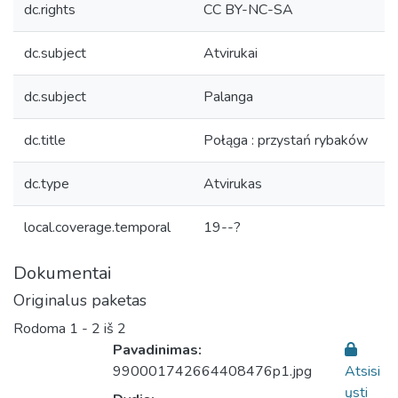
dc.rights
CC BY-NC-SA
dc.subject
Atvirukai
dc.subject
Palanga
dc.title
Połąga : przystań rybaków
dc.type
Atvirukas
local.coverage.temporal
19--?
Dokumentai
Originalus paketas
Rodoma
1 - 2 iš 2
Pavadinimas:
990001742664408476p1.jpg
Atsisi
ųsti