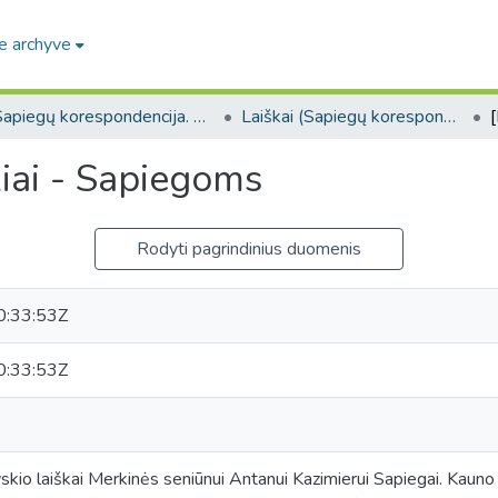
e archyve
Sapiegų korespondencija. F139
Laiškai (Sapiegų korespondencija. F139)
kiai - Sapiegoms
Rodyti pagrindinius duomenis
:33:53Z
:33:53Z
kio laiškai Merkinės seniūnui Antanui Kazimierui Sapiegai. Kauno 