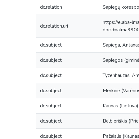
dc.relation
Sapiegų korespon
https://elaba-lm
dc.relation.uri
docid=alma99
dc.subject
Sapiega, Antana
dc.subject
Sapiegos (giminė
dc.subject
Tyzenhauzas, A
dc.subject
Merkinė (Varėnos 
dc.subject
Kaunas (Lietuva)
dc.subject
Balbieriškis (Pri
dc.subject
Pažaislis (Kaunas