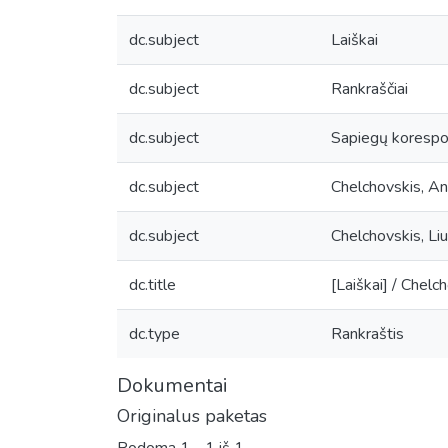
dc.subject
Laiškai
dc.subject
Rankraščiai
dc.subject
Sapiegų korespo
dc.subject
Chelchovskis, A
dc.subject
Chelchovskis, Li
dc.title
[Laiškai] / Chel
dc.type
Rankraštis
Dokumentai
Originalus paketas