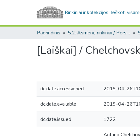
Rinkiniai ir kolekcijos
Ieškoti visam
Pagrindinis
5.2. Asmenų rinkiniai / Personal collections
[Laiškai] / Chelchovs
dc.date.accessioned
2019-04-26T10
dc.date.available
2019-04-26T10
dc.date.issued
1722
Antano Chelchovs