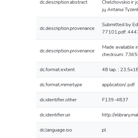
dc.description.abstract
Chelchovskio ir j
jų Antanui Tyzenh
Submitted by Ed
dc.description.provenance
77101.pdf: 44
Made available 
dc.description.provenance
checksum: 7365
dc.format.extent
48 lap. ; 23,5x18
dc.format.mimetype
application/ pdf
dc.identifier.other
F139-4837
dc.identifier.uri
http://elibrary.
dc.language.iso
pl