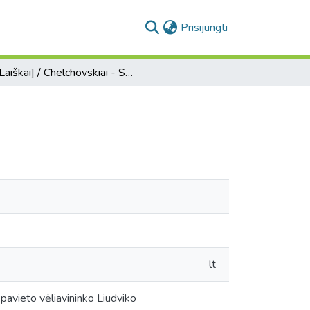
(current)
Prisijungti
[Laiškai] / Chelchovskiai - Sapiegoms
lt
pavieto vėliavininko Liudviko