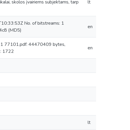
ikalai, skolos įvairiems subjektams, tarp
lt
10:33:53Z No. of bitstreams: 1
en
4c8 (MD5)
: 1 77101.pdf: 44470409 bytes,
en
: 1722
lt