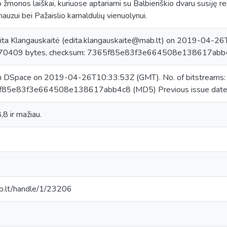
o žmonos laiškai, kuriuose aptariami su Balbieriškio dvaru susiję re
auzui bei Pažaislio kamaldulių vienuolynui.
ita Klangauskaitė (edita.klangauskaite@mab.lt) on 2019-04-26T
470409 bytes, checksum: 7365f85e83f3e664508e138617abb
in DSpace on 2019-04-26T10:33:53Z (GMT). No. of bitstreams
f85e83f3e664508e138617abb4c8 (MD5) Previous issue date
,8 ir mažiau.
mab.lt/handle/1/23206