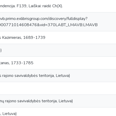
dencija. F139, Laiškai: raidė Ch(X).
avb.primo.exlibrisgroup.com/discovery/fulldisplay?
0000771014608476&vid=370LABT_LMAVB:LMAVB
s Kazimieras, 1689-1739
)
ntanas, 1733-1785
rajono savivaldybės teritorija, Lietuva)
enų rajono savivaldybės teritorija, Lietuva)
, Lietuva)