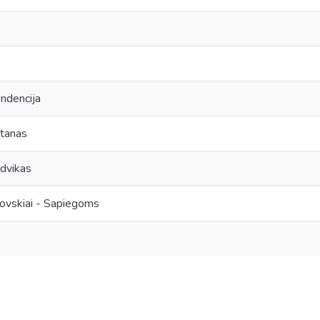
ndencija
ntanas
udvikas
chovskiai - Sapiegoms