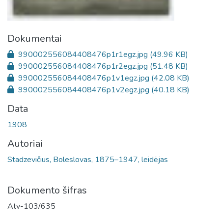
Dokumentai
990002556084408476p1r1egz.jpg
(49.96 KB)
990002556084408476p1r2egz.jpg
(51.48 KB)
990002556084408476p1v1egz.jpg
(42.08 KB)
990002556084408476p1v2egz.jpg
(40.18 KB)
Data
1908
Autoriai
Stadzevičius, Boleslovas, 1875–1947, leidėjas
Dokumento šifras
Atv-103/635