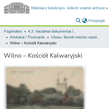
Rinkiniai ir kolekcijos
Ieškoti visame archyve
(c
Prisijungti
Pagrindinis
4.3. Vaizdiniai dokumentai / Visual documents
Atvirukai / Postcards
Vilnius. Bendri miesto vaizdai : miesto ir jo apylinkių fotografinių atvirukų rinkinys
Wilno – Kościół Kalwaryjski
Wilno – Kościół Kalwaryjski