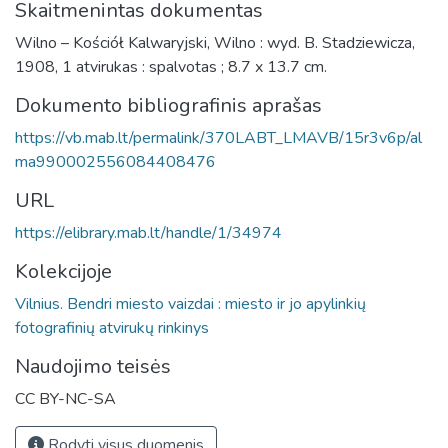
Skaitmenintas dokumentas
Wilno – Kościół Kalwaryjski, Wilno : wyd. B. Stadziewicza,
1908, 1 atvirukas : spalvotas ; 8.7 x 13.7 cm.
Dokumento bibliografinis aprašas
https://vb.mab.lt/permalink/370LABT_LMAVB/15r3v6p/al
ma990002556084408476
URL
https://elibrary.mab.lt/handle/1/34974
Kolekcijoje
Vilnius. Bendri miesto vaizdai : miesto ir jo apylinkių
fotografinių atvirukų rinkinys
Naudojimo teisės
CC BY-NC-SA
Rodyti visus duomenis